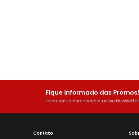
Fique informado das Promos
Inscreva-se para receber nossa Newslette
Contato
Sob