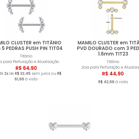
ILO CLUSTER em TITÂNIO
MAMILO CLUSTER em TIT
 5 PEDRAS PUSH PIN TIT04
PVD DOURADO com 3 PE
1.6mm TIT23
Titânio
Comprar
Compr
ia para Perfuração e Atualização
Titânio
Joia para Perfuração e Atualiz
R$ 64,90
R$ 44,90
té
2x
de
R$ 32,45
sem juros ou
R$
61,66
à vista
R$ 42,66
à vista