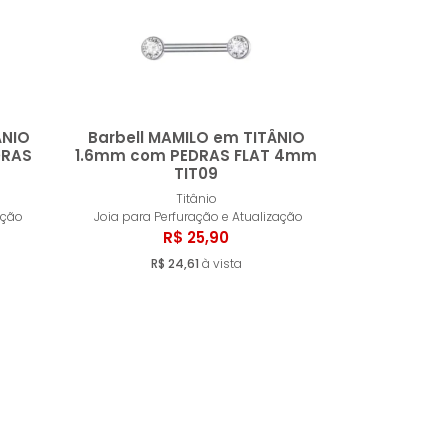
ÂNIO
Barbell MAMILO em TITÂNIO
DRAS
1.6mm com PEDRAS FLAT 4mm
TIT09
ar
Esgotado
Titânio
ação
Joia para Perfuração e Atualização
R$ 25,90
R$ 24,61
à vista