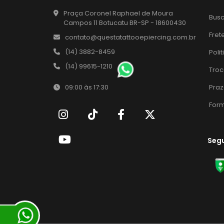
Praça Coronel Raphael de Moura
Bus
Campos 11 Botucatu BR-SP - 18600430
Fret
contato@questatattooepiercing.com.br
(14) 3882-8459
Poli
(14) 99615-1210
Troc
Praz
09:00 às 17:30
For
Seg