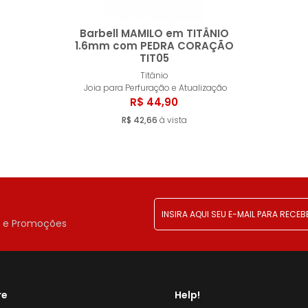
Barbell MAMILO em TITÂNIO
1.6mm com PEDRA CORAÇÃO
TIT05
Esgotado
Titânio
Joia para Perfuração e Atualização
R$ 44,90
R$ 42,66
à vista
!
r e Promoções
re
Help!