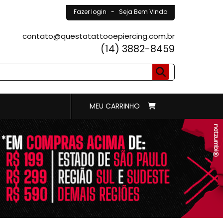
Fazer login
- Seja Bem Vindo
contato@questatattooepiercing.com.br
(14) 3882-8459
MEU CARRINHO