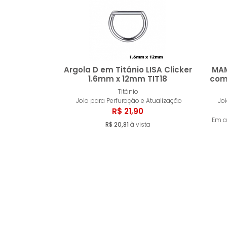
Argola D em Titânio LISA Clicker
MAM
1.6mm x 12mm TIT18
com
Titânio
Comprar
Joia para Perfuração e Atualização
Jo
R$ 21,90
Em a
R$ 20,81
à vista