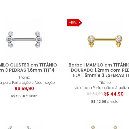
-18%
ILO CLUSTER em TITÂNIO
Barbell MAMILO em TITÂNI
m 3 PEDRAS 1.6mm TIT14
DOURADO 1.2mm com PE
FLAT 5mm e 3 ESFERAS T
Titânio
Comprar
Compr
ia para Perfuração e Atualização
Titânio
Joia para Perfuração e Atualiz
R$ 59,90
R$ 44,90
R$ 54,90
R$ 56,91
à vista
R$ 42,66
à vista