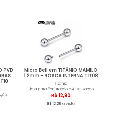
O PVD
Micro Bell em TITÂNIO MAMILO
DRAS
1.2mm - ROSCA INTERNA TIT08
IT10
Titânio
ar
Comprar
Joia para Perfuração e Atualização
ação
R$ 12,90
R$ 12,26
à vista