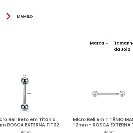
MAMILO
Marca
Tamanh
da Joia
06mm
08mm
14mm
10mm
CLUSTER
14mm x bola 4mm
12mm
1
16mm x bola 4mm
cro Bell Reto em Titânio
Micro Bell em TITÂNIO M
mm ROSCA EXTERNA TIT02
1.2mm - ROSCA EXTERNA T
Titânio
Titânio