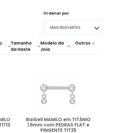
Ordenar por
MAIS RELEVANTES
o
Tamanho
Modelo da
MAIS VENDIDOS
Outros
da Haste
Joia
Lançamentos
MENOR PREÇO
4mm
16mm
CLUSTER MINI
MAIOR PREÇO
A - Z
AMILO
Barbell MAMILO em TITÂNIO
IT13
1.6mm com PEDRAS FLAT e
PINGENTE TIT25