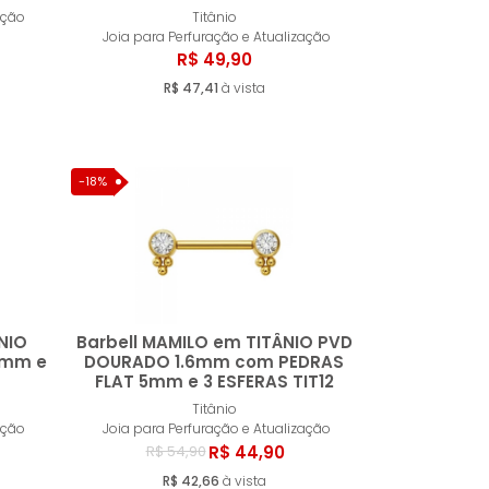
ar
Comprar
ação
Titânio
Joia para Perfuração e Atualização
R$ 49,90
R$ 47,41
à vista
-18%
NIO
Barbell MAMILO em TITÂNIO PVD
5mm e
DOURADO 1.6mm com PEDRAS
FLAT 5mm e 3 ESFERAS TIT12
ar
Comprar
Titânio
ação
Joia para Perfuração e Atualização
R$ 44,90
R$ 54,90
R$ 42,66
à vista