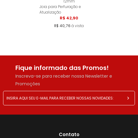
12mm
Comprar
Joia para Perfuração e
Atualização
R$ 42,90
R$ 40,76
à vista
Fique informado das Promos!
Inscreva-se para receber nossa Newsletter e
Promoções
Contato