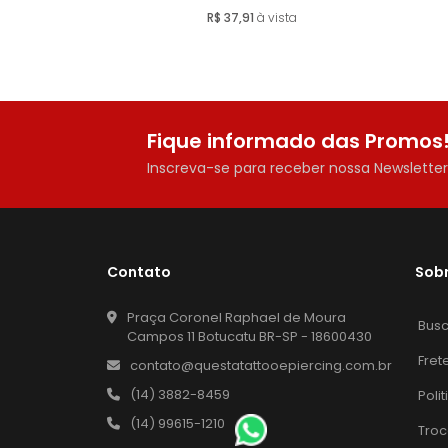
Comprar
R$ 37,91
à vista
Fique informado das Promos
Inscreva-se para receber nossa Newslette
Contato
Sob
Praça Coronel Raphael de Moura
Bus
Campos 11 Botucatu BR-SP - 18600430
Fret
contato@questatattooepiercing.com.br
(14) 3882-8459
Poli
(14) 99615-1210
Troc