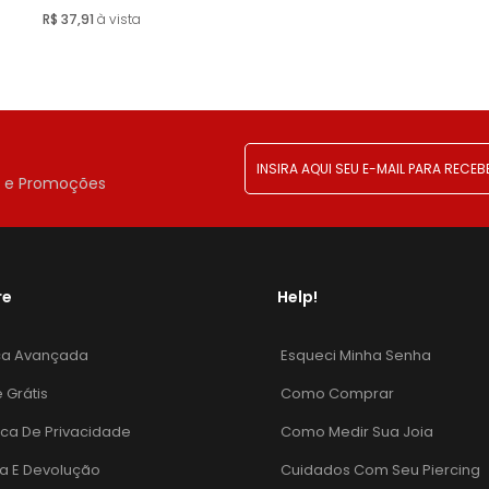
Esgotado
R$ 37,91
à vista
!
r e Promoções
re
Help!
ca Avançada
Esqueci Minha Senha
e Grátis
Como Comprar
tica De Privacidade
Como Medir Sua Joia
a E Devolução
Cuidados Com Seu Piercing