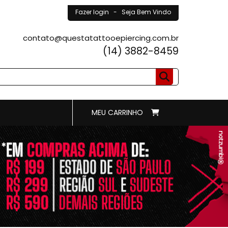
Fazer login
- Seja Bem Vindo
contato@questatattooepiercing.com.br
(14) 3882-8459
MEU CARRINHO