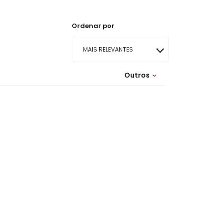
Ordenar por
MAIS RELEVANTES
MAIS VENDIDOS
Outros
Lançamentos
MENOR PREÇO
MAIOR PREÇO
A - Z