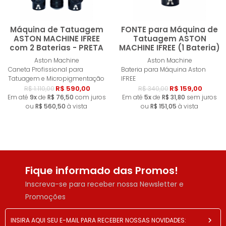
Máquina de Tatuagem
FONTE para Máquina de
ASTON MACHINE IFREE
Tatuagem ASTON
com 2 Baterias - PRETA
MACHINE IFREE (1 Bateria)
Esgotado
Esgotad
Aston Machine
Aston Machine
Caneta Profissional para
Bateria para Máquina Aston
Tatuagem e Micropigmentação
IFREE
R$ 590,00
R$ 159,00
R$ 1.110,00
R$ 340,00
Em até
9x
de
R$ 76,50
com juros
Em até
5x
de
R$ 31,80
sem juros
ou
R$ 560,50
à vista
ou
R$ 151,05
à vista
Fique informado das Promos!
Inscreva-se para receber nossa Newsletter e
Promoções