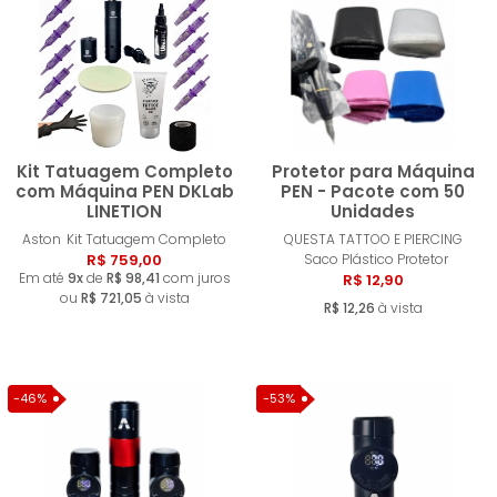
MENOR PREÇO
MAIOR PREÇO
A - Z
Kit Tatuagem Completo
Protetor para Máquina
com Máquina PEN DKLab
PEN - Pacote com 50
LINETION
Unidades
Comprar
Compra
Aston
Kit Tatuagem Completo
QUESTA TATTOO E PIERCING
R$ 759,00
Saco Plástico Protetor
Em até
9x
de
R$ 98,41
com juros
R$ 12,90
ou
R$ 721,05
à vista
R$ 12,26
à vista
-46%
-53%