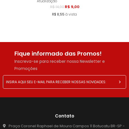
Atualização
R$ 9,00
R$ 14,90
R$ 8,55
à vista
Fique informado das Promos!
Inscreva-se para receber nossa Newsletter e
Promoções
Contato
Praça Coronel Raphael de Moura Campos 11 Botucatu BR-SP -