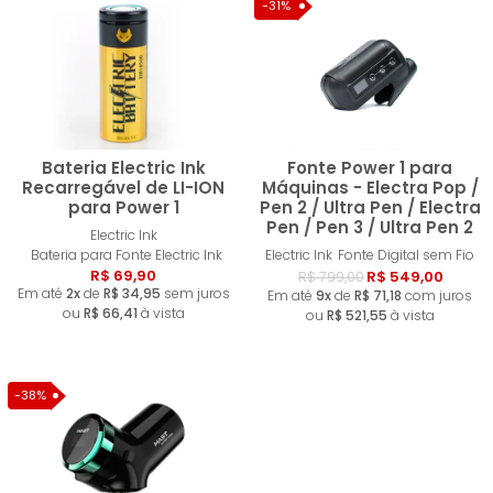
MENOR PREÇO
-31%
MAIOR PREÇO
A - Z
Bateria Electric Ink
Fonte Power 1 para
Recarregável de LI-ION
Máquinas - Electra Pop /
para Power 1
Pen 2 / Ultra Pen / Electra
Pen / Pen 3 / Ultra Pen 2
Comprar
Compra
Electric Ink
Bateria para Fonte Electric Ink
Electric Ink
Fonte Digital sem Fio
R$ 69,90
R$ 549,00
R$ 799,00
Em até
2x
de
R$ 34,95
sem juros
Em até
9x
de
R$ 71,18
com juros
ou
R$ 66,41
à vista
ou
R$ 521,55
à vista
-38%