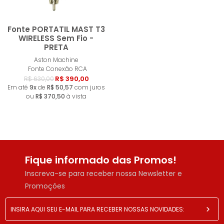
Fonte PORTATIL MAST T3
WIRELESS Sem Fio -
PRETA
Comprar
Aston Machine
Fonte Conexão RCA
R$ 390,00
R$ 630,00
Em até
9x
de
R$ 50,57
com juros
ou
R$ 370,50
à vista
Fique informado das Promos!
Inscreva-se para receber nossa Newsletter e
Promoções