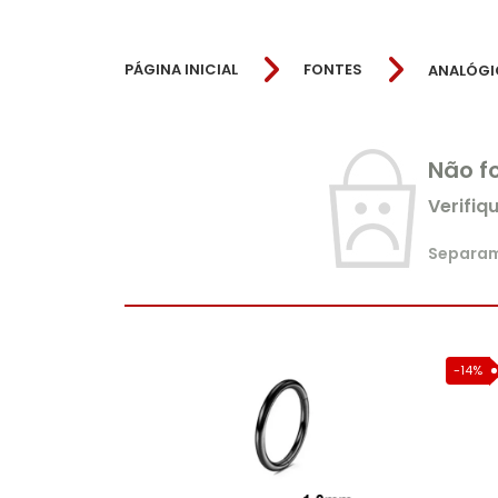
PÁGINA INICIAL
FONTES
ANALÓGI
Não f
Verifiq
Separamo
-14%