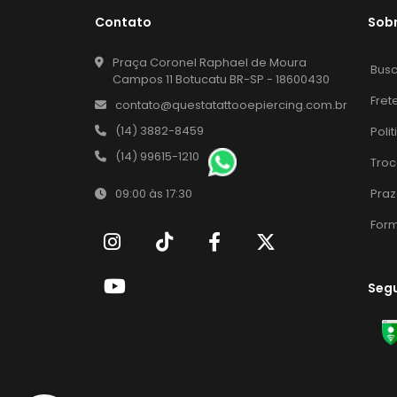
Contato
Sob
Praça Coronel Raphael de Moura
Bus
Campos 11 Botucatu BR-SP - 18600430
Fret
contato@questatattooepiercing.com.br
(14) 3882-8459
Poli
(14) 99615-1210
Troc
Praz
09:00 às 17:30
For
Seg