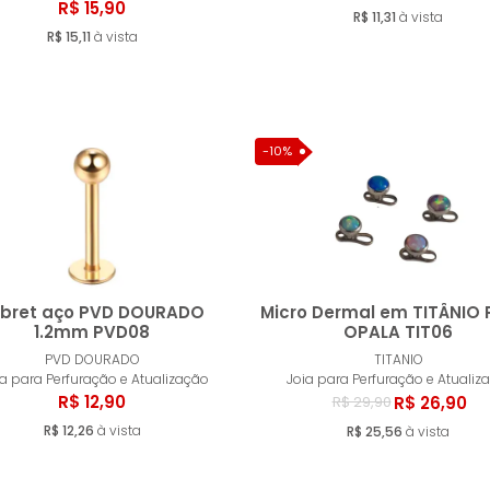
R$ 15,90
R$ 11,31
à vista
R$ 15,11
à vista
-10%
abret aço PVD DOURADO
Micro Dermal em TITÂNIO 
1.2mm PVD08
OPALA TIT06
PVD DOURADO
TITANIO
Comprar
Compr
ia para Perfuração e Atualização
Joia para Perfuração e Atualiz
R$ 12,90
R$ 26,90
R$ 29,90
R$ 12,26
à vista
R$ 25,56
à vista