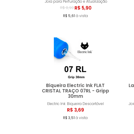
Joia para Perfuração e Atualização
R$ 5,90
R$ 8,90
R$ 5,61
à vista
Biqueira Electric Ink FLAT
L
CRISTAL TRAÇO 07RL - Gripp
30mm
Comprar
Electric Ink
Biqueira Descartável
Jo
R$ 3,69
R$ 3,51
à vista