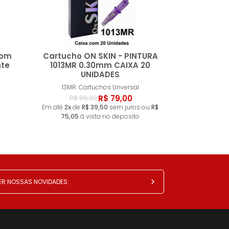
com
Cartucho ON SKIN - PINTURA
te
1013MR 0.30mm CAIXA 20
UNIDADES
ar
Comprar
13MR
Cartuchos Unversal
R$ 79,00
R$ 99,00
Em até
2x
de
R$ 39,50
sem juros ou
R$
75,05
à vista no deposito