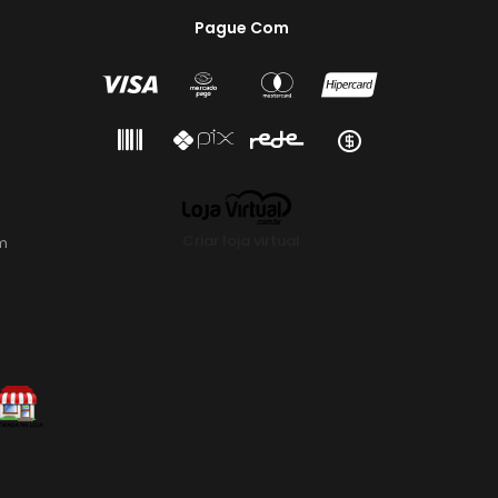
Pague Com
Criar loja virtual
m