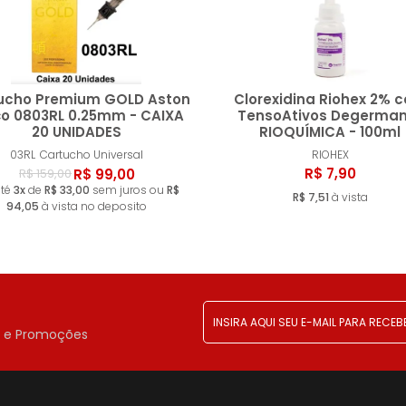
ucho Premium GOLD Aston
Clorexidina Riohex 2% 
ço 0803RL 0.25mm - CAIXA
TensoAtivos Degerman
20 UNIDADES
RIOQUÍMICA - 100ml
Comprar
Compr
03RL
Cartucho Universal
RIOHEX
R$ 7,90
R$ 99,00
R$ 159,00
té
3x
de
R$ 33,00
sem juros ou
R$
R$ 7,51
à vista
94,05
à vista no deposito
!
r e Promoções