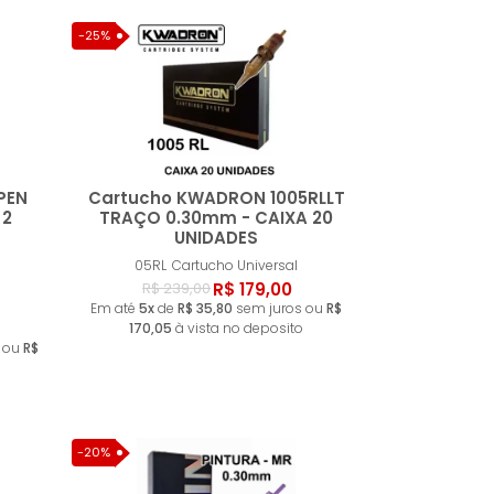
-25%
PEN
Cartucho KWADRON 1005RLLT
 2
TRAÇO 0.30mm - CAIXA 20
UNIDADES
ar
Comprar
05RL
Cartucho Universal
R$ 179,00
R$ 239,00
Em até
5x
de
R$ 35,80
sem juros ou
R$
170,05
à vista no deposito
 ou
R$
-20%