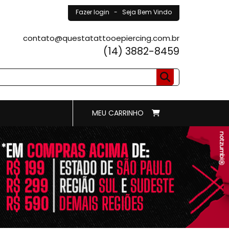
Fazer login
- Seja Bem Vindo
contato@questatattooepiercing.com.br
(14) 3882-8459
MEU CARRINHO