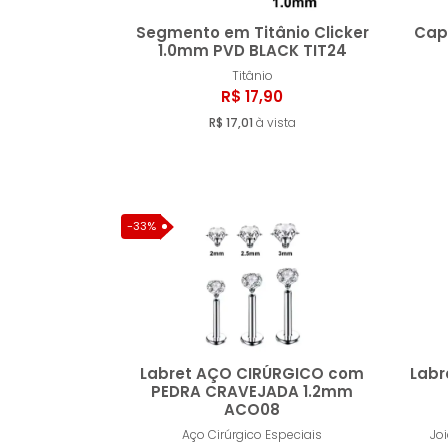
Segmento em Titânio Clicker
Cap
1.0mm PVD BLACK TIT24
Titânio
Comprar
R$ 17,90
R$ 17,01
à vista
-33%
Labret AÇO CIRÚRGICO com
Labr
PEDRA CRAVEJADA 1.2mm
ACO08
Comprar
Aço Cirúrgico Especiais
Jo