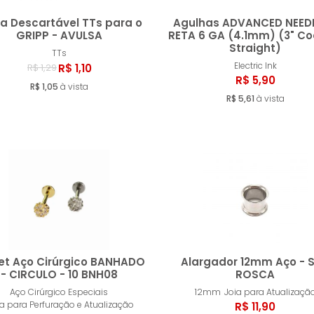
a Descartável TTs para o
Agulhas ADVANCED NEEDL
GRIPP - AVULSA
RETA 6 GA (4.1mm) (3" Co
Straight)
TTs
Comprar
Compr
Electric Ink
R$ 1,10
R$ 1,29
R$ 5,90
R$ 1,05
à vista
R$ 5,61
à vista
et Aço Cirúrgico BANHADO
Alargador 12mm Aço - 
- CIRCULO - 10 BNH08
ROSCA
Aço Cirúrgico Especiais
12mm
Joia para Atualizaçã
Comprar
Compr
ia para Perfuração e Atualização
R$ 11,90