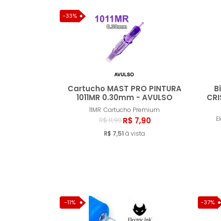
-33%
Cartucho MAST PRO PINTURA
B
1011MR 0.30mm - AVULSO
CRI
11MR
Cartucho Premium
Comprar
El
R$ 7,90
R$ 11,90
R$ 7,51
à vista
-11%
-37%