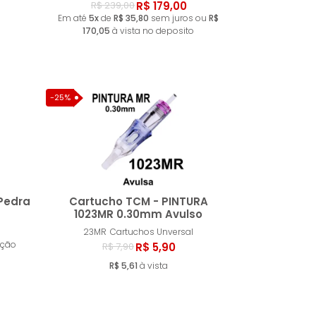
R$ 179,00
R$ 239,00
Em até
5x
de
R$ 35,80
sem juros ou
R$
170,05
à vista no deposito
-25%
Pedra
Cartucho TCM - PINTURA
1023MR 0.30mm Avulso
23MR
Cartuchos Unversal
ar
Comprar
ação
R$ 5,90
R$ 7,90
R$ 5,61
à vista