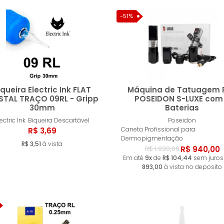
-51%
iqueira Electric Ink FLAT
Máquina de Tatuagem 
STAL TRAÇO 09RL - Gripp
POSEIDON S-LUXE com
30mm
Baterias
Comprar
Compr
ectric Ink
Biqueira Descartável
Poseidon
Caneta Profissional para
R$ 3,69
Dermopigmentação
R$ 3,51
à vista
R$ 940,00
R$ 1.920,00
Em até
9x
de
R$ 104,44
sem juros
893,00
à vista no deposito