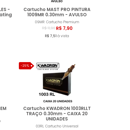
ES -
Cartucho MAST PRO PINTURA
ating
1009MR 0.30mm - AVULSO
09MR
Cartucho Premium
ar
Comprar
R$ 7,90
R$ 11,90
R$ 7,51
à vista
-25%
SEM
Cartucho KWADRON 1003RLLT
TRAÇO 0.30mm - CAIXA 20
UNIDADES
o
ar
Comprar
03RL
Cartucho Universal