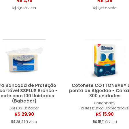
Comprar
Compr
R$ 2,75
R$ 1,39
R$ 2,61
à vista
R$ 1,32
à vista
rra Bancada de Proteção
Cotonete COTTONBABY
cartável SSPLUS Branco -
ponta de Algodão - Caix
cote com 100 Unidades
300 unidades
(Babador)
Comprar
Compr
Cottonbaby
SSPLUS
Babador
Haste Plástica Biodegradáve
R$ 29,90
R$ 15,90
R$ 28,41
à vista
R$ 15,11
à vista