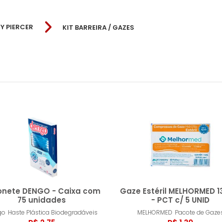
Y PIERCER
KIT BARREIRA / GAZES
Cottonbaby
Labor Import
SSPLUS
ULTRACOTTON
onete DENGO - Caixa com
Gaze Estéril MELHORMED 13
75 unidades
- PCT c/ 5 UNID
go
Haste Plástica Biodegradáveis
MELHORMED
Pacote de Gaze