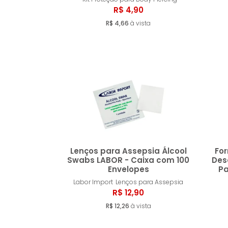
Comprar
R$ 4,90
R$ 4,66
à vista
Lenços para Assepsia Álcool
Fo
Swabs LABOR - Caixa com 100
Des
Envelopes
Pa
Comprar
Labor Import
Lenços para Assepsia
R$ 12,90
R$ 12,26
à vista