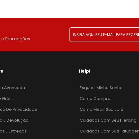
!
r e Promoções
re
Help!
ca Avançada
Esqueci Minha Senha
e Grátis
Como Comprar
tica De Privacidade
Como Medir Sua Joia
a E Devolução
Cuidados Com Seu Piercing
os E Entregas
Cuidados Com Sua Tatuage