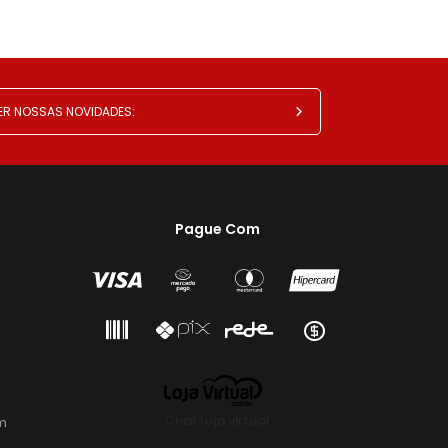
Pague Com
Criar loja virtual
m