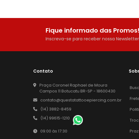
Fique informado das Promos
Inscreva-se para receber nossa Newslette
Contato
Sob
Praça Coronel Raphael de Moura
Bus
Campos 11 Botucatu BR-SP - 18600430
Fret
contato@questatattooepiercing.com.br
(14) 3882-8459
Poli
(14) 99615-1210
Troc
Praz
09:00 às 17:30