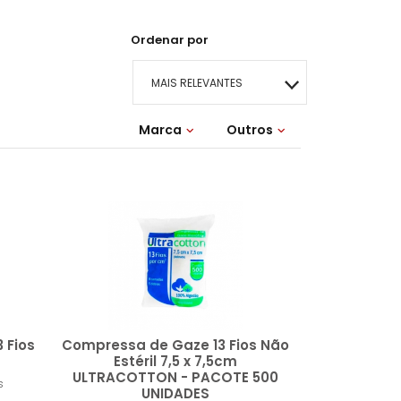
Ordenar por
MAIS RELEVANTES
Marca
MAIS VENDIDOS
Outros
Dengo
MELHORMED
Studio Questa
Wrap
Lançamentos
MENOR PREÇO
MAIOR PREÇO
A - Z
 Fios
Compressa de Gaze 13 Fios Não
Estéril 7,5 x 7,5cm
ULTRACOTTON - PACOTE 500
s
UNIDADES