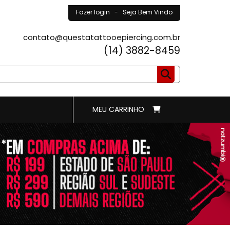
Fazer login
- Seja Bem Vindo
contato@questatattooepiercing.com.br
(14) 3882-8459
MEU CARRINHO