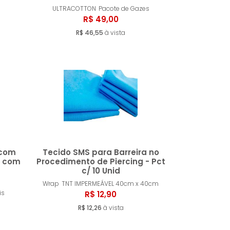
ar
Comprar
ULTRACOTTON
Pacote de Gazes
R$ 49,00
R$ 46,55
à vista
 com
Tecido SMS para Barreira no
a com
Procedimento de Piercing - Pct
c/ 10 Unid
ar
Comprar
Wrap
TNT IMPERMEÁVEL 40cm x 40cm
is
R$ 12,90
R$ 12,26
à vista