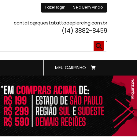
Fazer login
- Seja Bem Vindo
contato@questatattooepiercing.com.br
(14) 3882-8459
MEU CARRINHO