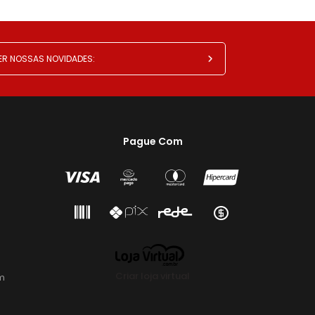
Pague Com
Criar loja virtual
m