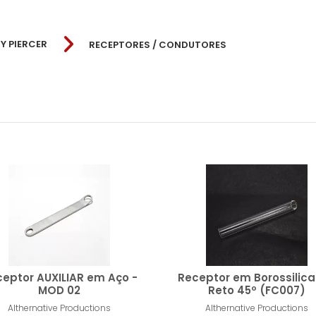
Y PIERCER
RECEPTORES / CONDUTORES
All Prime
eptor AUXILIAR em Aço -
Receptor em Borossilica
MOD 02
Reto 45º (FC007)
Althernative Productions
Althernative Productions