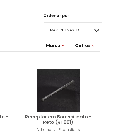
Ordenar por
MAIS RELEVANTES
Marca
MAIS VENDIDOS
Outros
Althernative
Lançamentos
Productions
MENOR PREÇO
MAIOR PREÇO
A - Z
to -
Receptor em Borossilicato -
Reto (RT001)
Althernative Productions