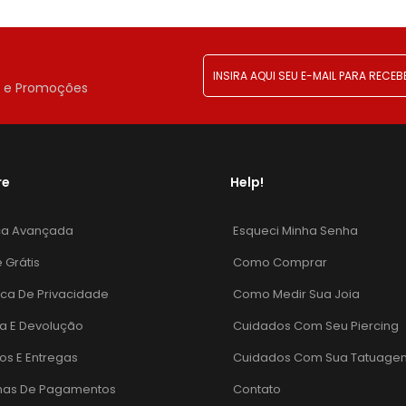
!
r e Promoções
re
Help!
ca Avançada
Esqueci Minha Senha
e Grátis
Como Comprar
tica De Privacidade
Como Medir Sua Joia
a E Devolução
Cuidados Com Seu Piercing
os E Entregas
Cuidados Com Sua Tatuage
mas De Pagamentos
Contato