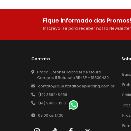
Fique informado das Promos
Inscreva-se para receber nossa Newslette
Contato
Sob
Praça Coronel Raphael de Moura
Bus
Campos 11 Botucatu BR-SP - 18600430
Fret
contato@questatattooepiercing.com.br
(14) 3882-8459
Poli
(14) 99615-1210
Troc
Praz
09:00 às 17:30
For