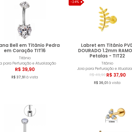
-24%
na Bell em Titânio Pedra
Labret em Titânio PV
em Coração TIT16
DOURADO 1.2mm RAMO 
Petalas - TIT22
Titânio
Comprar
Compr
ia para Perfuração e Atualização
Titânio
Joia para Perfuração e Atualiz
R$ 39,90
R$ 37,90
R$ 49,90
R$ 37,91
à vista
R$ 36,01
à vista