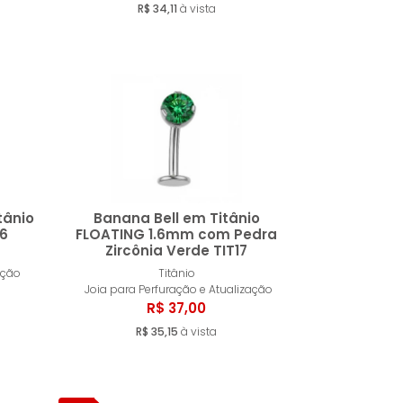
R$ 34,11
à vista
tânio
Banana Bell em Titânio
6
FLOATING 1.6mm com Pedra
Zircônia Verde TIT17
ar
Comprar
ação
Titânio
Joia para Perfuração e Atualização
R$ 37,00
R$ 35,15
à vista