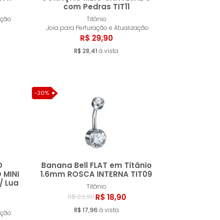
com Pedras TIT11
ar
Comprar
ação
Titânio
Joia para Perfuração e Atualização
R$ 29,90
R$ 28,41
à vista
-20%
D
Banana Bell FLAT em Titânio
 MINI
1.6mm ROSCA INTERNA TIT09
/ Lua
Titânio
ar
Comprar
R$ 18,90
R$ 23,90
R$ 17,96
à vista
ação