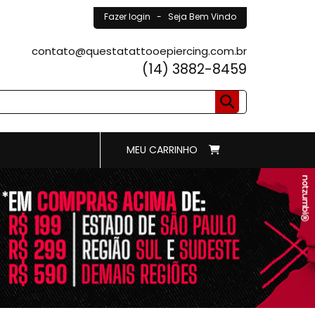
Fazer login
- Seja Bem Vindo
contato@questatattooepiercing.com.br
(14) 3882-8459
MEU CARRINHO