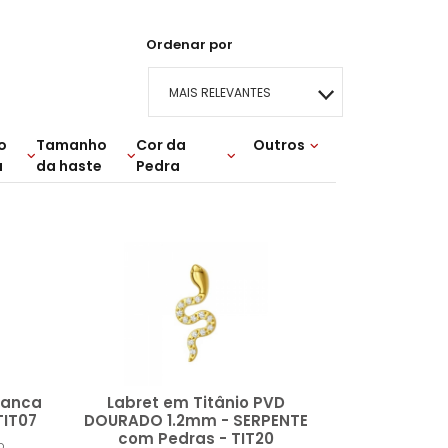
Ordenar por
MAIS RELEVANTES
o
Tamanho
Cor da
MAIS VENDIDOS
Outros
a
da haste
Pedra
Lançamentos
MENOR PREÇO
0mm
0mm
ilás
12mm
Preta
Rosa
mm
16mm x bola 4mm
MAIOR PREÇO
MM
mm
25mm
A - Z
6mm
37mm
ranca
Labret em Titânio PVD
IT07
DOURADO 1.2mm - SERPENTE
com Pedras - TIT20
o