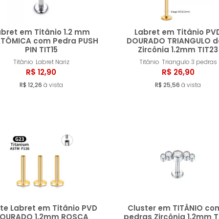
abret em Titânio 1.2 mm
Labret em Titânio PV
TÔMICA com Pedra PUSH
DOURADO TRIANGULO d
PIN TIT15
Zircônia 1.2mm TIT23
Comprar
Compr
Titânio
Labret Nariz
Titânio
Triangulo 3 pedras
R$ 12,90
R$ 26,90
R$ 12,26
à vista
R$ 25,56
à vista
te Labret em Titânio PVD
Cluster em TITÂNIO co
OURADO 1.2mm ROSCA
pedras Zircônia 1.2mm T