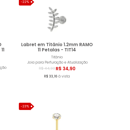
-22%
D
Labret em Titânio 1.2mm RAMO
11
11 Petalas - TIT14
Titânio
ar
Comprar
Joia para Perfuração e Atualização
ação
R$ 34,90
R$ 44,90
R$ 33,16
à vista
-23%