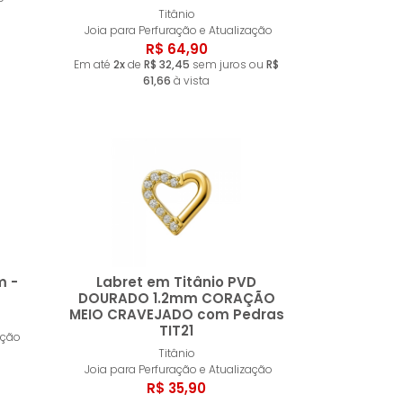
ar
Comprar
Titânio
Joia para Perfuração e Atualização
R$ 64,90
Em até
2x
de
R$ 32,45
sem juros ou
R$
61,66
à vista
m -
Labret em Titânio PVD
DOURADO 1.2mm CORAÇÃO
MEIO CRAVEJADO com Pedras
TIT21
ar
Comprar
ação
Titânio
Joia para Perfuração e Atualização
R$ 35,90