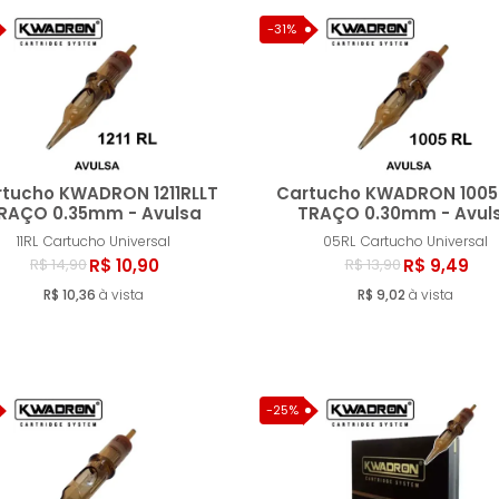
-31%
tucho KWADRON 1211RLLT
Cartucho KWADRON 1005
RAÇO 0.35mm - Avulsa
TRAÇO 0.30mm - Avul
11RL
Cartucho Universal
05RL
Cartucho Universal
Comprar
Compr
R$ 10,90
R$ 9,49
R$ 14,90
R$ 13,90
R$ 10,36
à vista
R$ 9,02
à vista
-25%