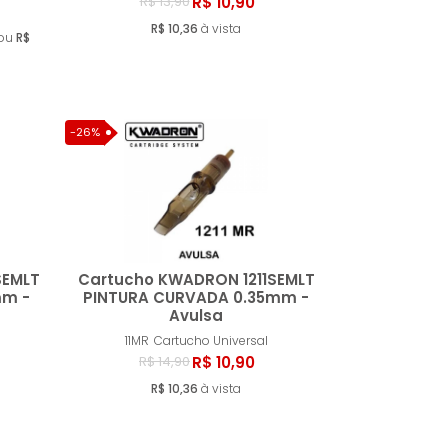
ar
Comprar
R$ 10,90
R$ 13,90
R$ 10,36
à vista
 ou
R$
-26%
SEMLT
Cartucho KWADRON 1211SEMLT
mm -
PINTURA CURVADA 0.35mm -
Avulsa
ar
Comprar
11MR
Cartucho Universal
R$ 10,90
R$ 14,90
R$ 10,36
à vista