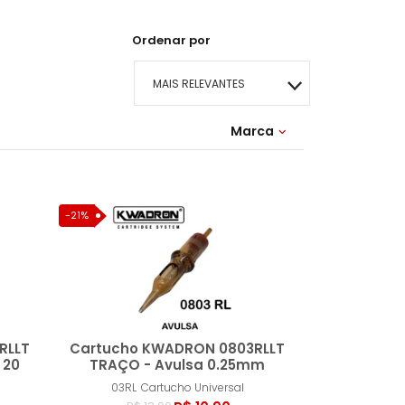
Ordenar por
MAIS RELEVANTES
MAIS VENDIDOS
Marca
05RL
07RL
09RL
11RL
MENOR PREÇO
-21%
MAIOR PREÇO
A - Z
RLLT
Cartucho KWADRON 0803RLLT
 20
TRAÇO - Avulsa 0.25mm
03RL
Cartucho Universal