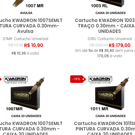
ucho KWADRON 1007SEMLT
Cartucho KWADRON 1003
NTURA CURVADA 0.30mm-
TRAÇO 0.30mm - CAIXA
Avulsa
UNIDADES
Comprar
Compr
07MR
Cartucho Universal
03RL
Cartucho Universal
R$ 10,90
R$ 179,00
R$ 13,90
R$ 239,00
Em até
5x
de
R$ 35,80
sem juros
R$ 10,36
à vista
170,05
à vista
-19%
ucho KWADRON 1007SEMLT
Cartucho KWADRON 1011S
TURA CURVADA 0.30mm -
PINTURA CURVADA 0.30
CAIXA 20 UNIDADES
CAIXA 20 UNIDADES