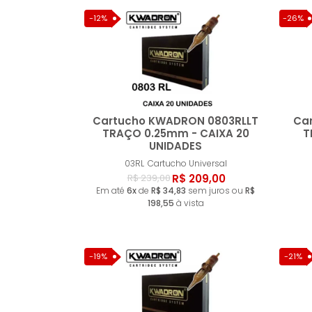
-12%
-26%
Cartucho KWADRON 0803RLLT
Car
TRAÇO 0.25mm - CAIXA 20
T
UNIDADES
Comprar
03RL
Cartucho Universal
R$ 209,00
R$ 239,00
Em até
6x
de
R$ 34,83
sem juros ou
R$
198,55
à vista
-19%
-21%