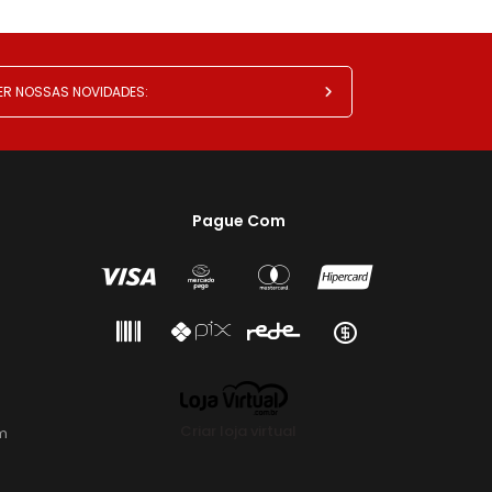
Pague Com
Criar loja virtual
m