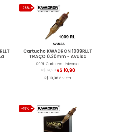
-26%
RLLT
Cartucho KWADRON 1009RLLT
sa
TRAÇO 0.30mm - Avulsa
09RL
Cartucho Universal
ar
Comprar
R$ 10,90
R$ 14,90
R$ 10,36
à vista
-19%