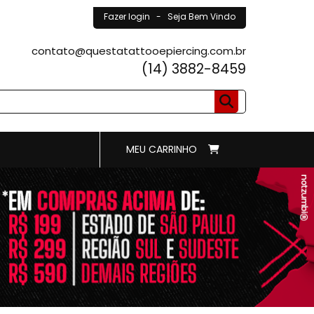
Fazer login
- Seja Bem Vindo
contato@questatattooepiercing.com.br
(14) 3882-8459
MEU CARRINHO