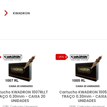
KWADRON
03RL
07MR
09MR
11MR
Kwadron
-25%
tucho KWADRON 1007RLLT
Cartucho KWADRON 1005
AÇO 0.30mm - CAIXA 20
TRAÇO 0.30mm - CAIXA
UNIDADES
UNIDADES
07RL
Cartucho Universal
05RL
Cartucho Universal