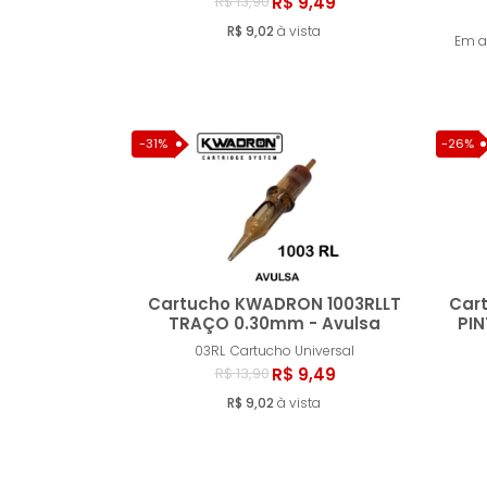
Comprar
R$ 9,49
R$ 13,90
R$ 9,02
à vista
Em a
-31%
-26%
Cartucho KWADRON 1003RLLT
Car
TRAÇO 0.30mm - Avulsa
PI
03RL
Cartucho Universal
Comprar
R$ 9,49
R$ 13,90
R$ 9,02
à vista