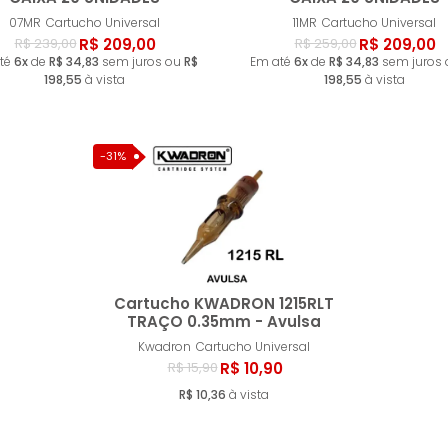
Comprar
Esgot
07MR
Cartucho Universal
11MR
Cartucho Universal
R$ 209,00
R$ 209,00
R$ 239,00
R$ 259,00
té
6x
de
R$ 34,83
sem juros ou
R$
Em até
6x
de
R$ 34,83
sem juros
198,55
à vista
198,55
à vista
-31%
Cartucho KWADRON 1215RLT
TRAÇO 0.35mm - Avulsa
Kwadron
Cartucho Universal
Esgotado
R$ 10,90
R$ 15,90
R$ 10,36
à vista