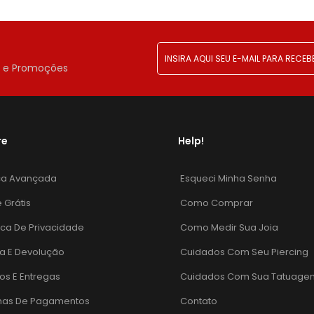
!
r e Promoções
re
Help!
ca Avançada
Esqueci Minha Senha
e Grátis
Como Comprar
tica De Privacidade
Como Medir Sua Joia
a E Devolução
Cuidados Com Seu Piercing
os E Entregas
Cuidados Com Sua Tatuage
mas De Pagamentos
Contato