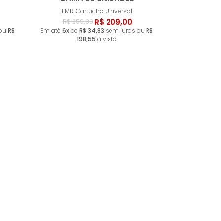
ado
Esgotado
11MR
Cartucho Universal
R$ 209,00
R$ 259,00
 ou
R$
Em até
6x
de
R$ 34,83
sem juros ou
R$
198,55
à vista