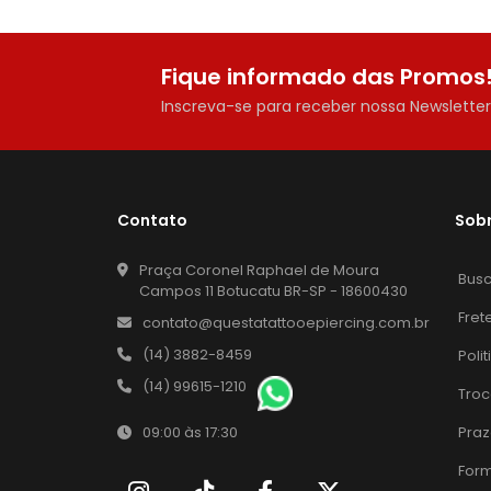
Fique informado das Promos
Inscreva-se para receber nossa Newslette
Contato
Sob
Praça Coronel Raphael de Moura
Bus
Campos 11 Botucatu BR-SP - 18600430
Fret
contato@questatattooepiercing.com.br
(14) 3882-8459
Poli
(14) 99615-1210
Troc
Praz
09:00 às 17:30
For