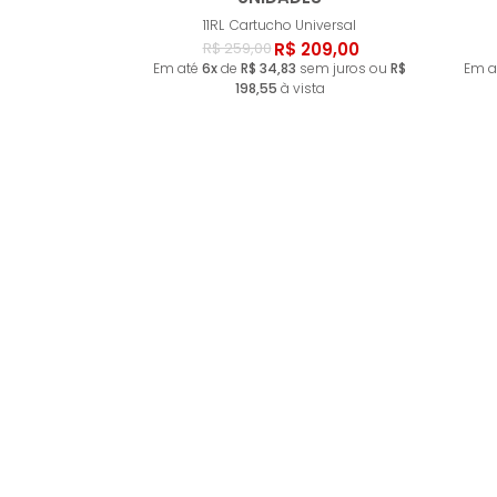
Comprar
11RL
Cartucho Universal
R$ 209,00
R$ 259,00
Em até
6x
de
R$ 34,83
sem juros ou
R$
Em a
198,55
à vista