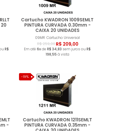
RLLT
Cartucho KWADRON 1009SEMLT
 20
PINTURA CURVADA 0.30mm -
CAIXA 20 UNIDADES
ar
Comprar
09MR
Cartucho Universal
R$ 209,00
R$ 259,00
 ou
R$
Em até
6x
de
R$ 34,83
sem juros ou
R$
198,55
à vista
-19%
EMLT
Cartucho KWADRON 1211SEMLT
mm -
PINTURA CURVADA 0.35mm -
CAIXA 20 UNIDADES