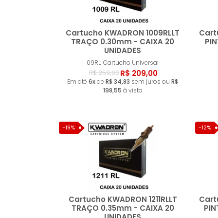
Cartucho KWADRON 1009RLLT
Cart
TRAÇO 0.30mm - CAIXA 20
PI
UNIDADES
Comprar
09RL
Cartucho Universal
R$ 209,00
R$ 259,00
Em até
6x
de
R$ 34,83
sem juros ou
R$
198,55
à vista
-19%
-12%
Cartucho KWADRON 1211RLLT
Cart
TRAÇO 0.35mm - CAIXA 20
PIN
UNIDADES