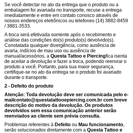
Se você detectar no ato da entrega que o produto ou a
embalagem foi avariada no transporte, recuse a entrega
imediatamente e entre em contato conosco através de
nossos endereços eletrônicos ou telefones (14) 3882-8459
/ 3881-3533.
A troca será efetivada somente após o recebimento e
análise das condições do(s) produto(s) devolvido(s).
Constatada qualquer divergência, como ausência de
avaria, indícios de mau uso ou ausência de
manual/acessórios, a
Questa Tattoo e Piercing
fica isenta
de aceitar a devolução e fazer a troca, podendo reenviar o
produto a você. Portanto, para sua maior segurança,
certifique-se no ato da entrega se o produto foi avariado
durante o transporte.
2 - Defeito do produto
Atenção: Toda devolução deve ser comunicada pelo e-
mail
contato@questatattooepiercing.com.br
com breve
descrição do motivo da devolução. Os produtos
devolvidos sem essa comunicação anterior serão
reenviados ao cliente sem prévia consulta.
Problemas referentes à
Defeito
ou
Mau
funcionamento
,
serão solucionados diretamente com a
Questa Tattoo e