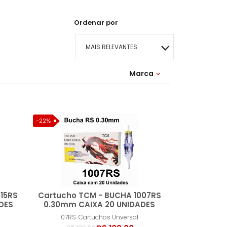
Ordenar por
MAIS RELEVANTES
MAIS VENDIDOS
Marca
09RS
15RS
MENOR PREÇO
-22%
MAIOR PREÇO
A - Z
15RS
Cartucho TCM - BUCHA 1007RS
DES
0.30mm CAIXA 20 UNIDADES
07RS
Cartuchos Unversal