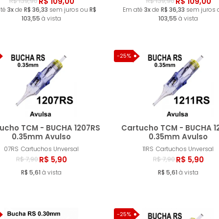
Comprar
Compr
R$ 109,00
R$ 109,00
R$ 139,90
R$ 139,90
até
3x
de
R$ 36,33
sem juros ou
R$
Em até
3x
de
R$ 36,33
sem juros
103,55
à vista
103,55
à vista
-25%
ucho TCM - BUCHA 1207RS
Cartucho TCM - BUCHA 12
0.35mm Avulso
0.35mm Avulso
07RS
Cartuchos Unversal
11RS
Cartuchos Unversal
Comprar
Compr
R$ 5,90
R$ 5,90
R$ 7,90
R$ 7,90
R$ 5,61
à vista
R$ 5,61
à vista
-25%