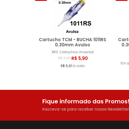
Cartucho TCM - BUCHA 1011RS
Cart
0.30mm Avulso
0.
11RS
Cartuchos Unversal
Comprar
R$ 5,90
R$ 7,90
Em 
R$ 5,61
à vista
Fique informado das Promos
Inscreva-se para receber nossa Newslette