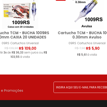
ucho TCM - BUCHA 1009RS
Cartucho TCM - BUCHA 1
30mm CAIXA 20 UNIDADES
0.30mm Avulso
09RS
Cartuchos Unversal
09RS
Cartuchos Unversal
Esgotado
Esgot
R$ 109,00
R$ 5,90
R$ 139,90
R$ 7,90
até
3x
de
R$ 36,33
sem juros ou
R$
R$ 5,61
à vista
103,55
à vista
!
r e Promoções