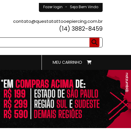
Fazer login
- Seja Bem Vindo
contato@questatattooepiercing.com.br
(14) 3882-8459
MEU CARRINHO