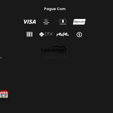
Pague Com
Criar loja virtual
m