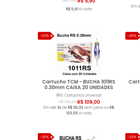
Comprar
R$ 5,90
R$ 7,90
Em 
R$ 5,61
à vista
-22%
-25%
Cartucho TCM - BUCHA 1011RS
Cart
0.30mm CAIXA 20 UNIDADES
11RS
Cartuchos Unversal
Comprar
R$ 109,00
R$ 139,90
Em até
3x
de
R$ 36,33
sem juros ou
R$
103,55
à vista
-25%
-22%