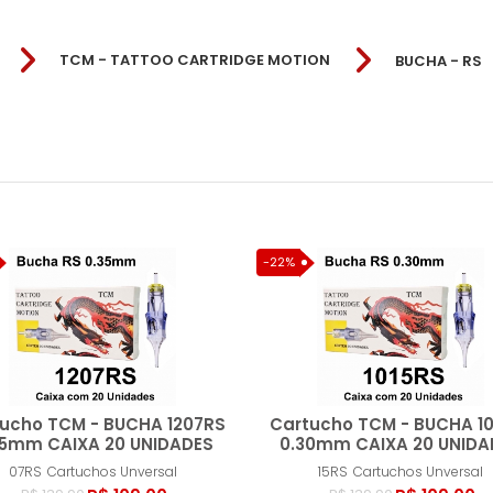
TCM - TATTOO CARTRIDGE MOTION
BUCHA - RS
07RS
11RS
-22%
ucho TCM - BUCHA 1207RS
Cartucho TCM - BUCHA 10
35mm CAIXA 20 UNIDADES
0.30mm CAIXA 20 UNIDA
07RS
Cartuchos Unversal
15RS
Cartuchos Unversal