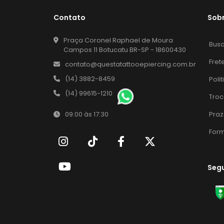
Contato
Sob
Praça Coronel Raphael de Moura
Bus
Campos 11 Botucatu BR-SP - 18600430
Fret
contato@questatattooepiercing.com.br
(14) 3882-8459
Poli
(14) 99615-1210
Troc
Praz
09:00 às 17:30
For
Seg