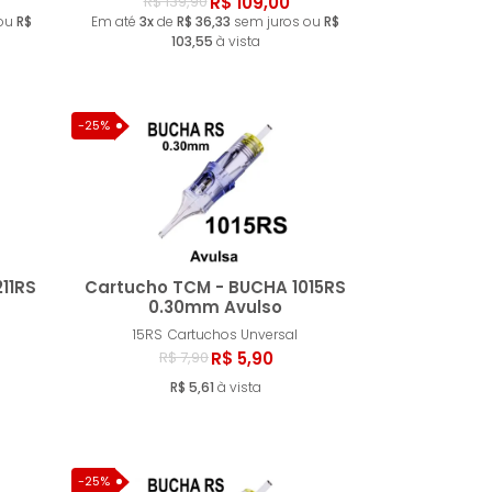
ar
Comprar
R$ 109,00
R$ 139,90
 ou
R$
Em até
3x
de
R$ 36,33
sem juros ou
R$
103,55
à vista
-25%
11RS
Cartucho TCM - BUCHA 1015RS
0.30mm Avulso
15RS
Cartuchos Unversal
ar
Comprar
R$ 5,90
R$ 7,90
R$ 5,61
à vista
-25%