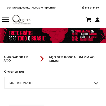
contato@questatattooepiercing.com.br
(14) 3882-8459
ALARGADOR EM
AÇO SEM ROSCA - 04MM AO
AÇO
50MM
Ordenar por
MAIS RELEVANTES
MAIS VENDIDOS