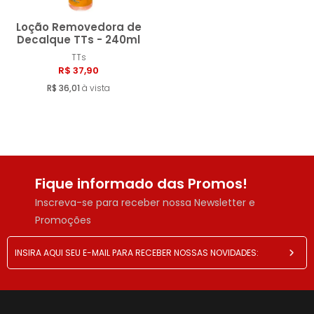
Loção Removedora de
Decalque TTs - 240ml
TTs
Esgotado
R$ 37,90
R$ 36,01
à vista
Fique informado das Promos!
Inscreva-se para receber nossa Newsletter e
Promoções