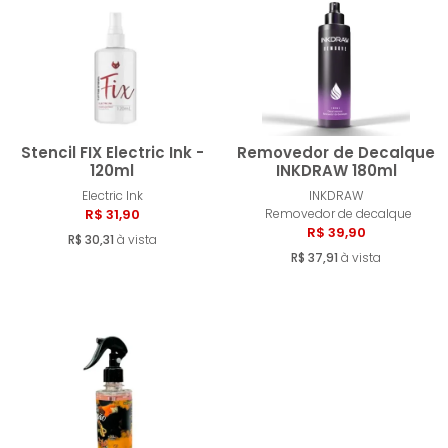
MENOR PREÇO
MAIOR PREÇO
A - Z
Stencil FIX Electric Ink -
Removedor de Decalque
120ml
INKDRAW 180ml
Electric Ink
INKDRAW
Comprar
Compra
R$ 31,90
Removedor de decalque
R$ 39,90
R$ 30,31
à vista
R$ 37,91
à vista