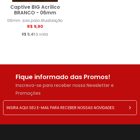
Captive BIG Acrílico
BRANCO - 06mm
06mm
Joia para Atualização
Comprar
R$ 9,90
R$ 9,41
à vista
Fique informado das Promos!
Inscreva-se para receber nossa Newsletter e
Promoções