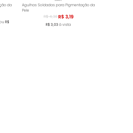
ar
Comprar
ção da
Agulhas Soldadas para Pigmentação da
Pele
R$ 3,19
R$ 4,38
 ou
R$
R$ 3,03
à vista