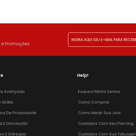
!
r e Promoções
re
Help!
ca Avançada
Esqueci Minha Senha
e Grátis
Como Comprar
tica De Privacidade
Como Medir Sua Joia
a E Devolução
Cuidados Com Seu Piercing
os E Entregas
Cuidados Com Sua Tatuage