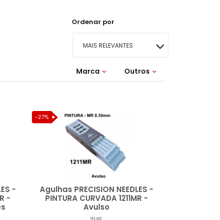
Ordenar por
MAIS RELEVANTES
Marca
MAIS VENDIDOS
Outros
Lançamentos
MENOR PREÇO
-27%
MAIOR PREÇO
A - Z
ES -
Agulhas PRECISION NEEDLES -
R -
PINTURA CURVADA 1211MR -
es
Avulso
11MR