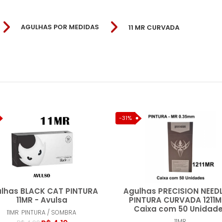
AGULHAS POR MEDIDAS
11 MR CURVADA
11MR
-31%
lhas BLACK CAT PINTURA
Agulhas PRECISION NEEDL
11MR - Avulsa
PINTURA CURVADA 1211M
Caixa com 50 Unidad
11MR
PINTURA / SOMBRA
11MR