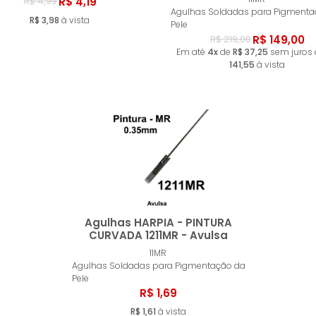
Comprar
Compr
R$ 4,19
R$ 4,99
Agulhas Soldadas para Pigmenta
R$ 3,98
à vista
Pele
R$ 149,00
R$ 219,00
Em até
4x
de
R$ 37,25
sem juros
141,55
à vista
Agulhas HARPIA - PINTURA
CURVADA 1211MR - Avulsa
11MR
Comprar
Agulhas Soldadas para Pigmentação da
Pele
R$ 1,69
R$ 1,61
à vista