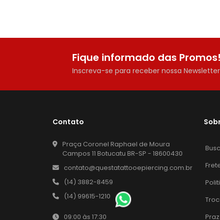
Fique informado das Promos
Inscreva-se para receber nossa Newslette
Contato
Sob
Praça Coronel Raphael de Moura
Bus
Campos 11 Botucatu BR-SP - 18600430
Fret
contato@questatattooepiercing.com.br
(14) 3882-8459
Poli
(14) 99615-1210
Troc
Praz
09:00 às 17:30