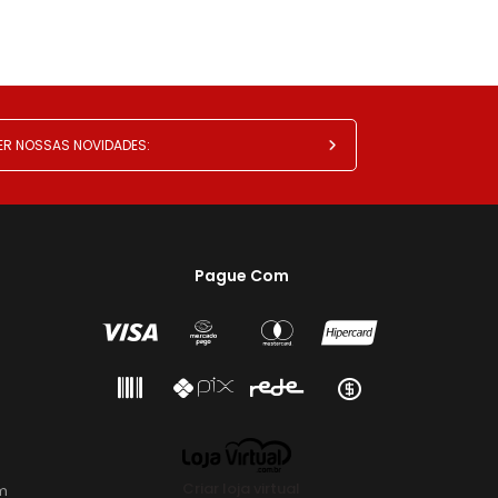
Pague Com
Criar loja virtual
m