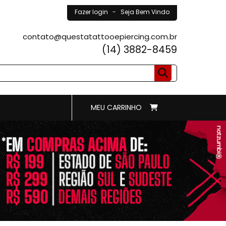
Fazer login
- Seja Bem Vindo
contato@questatattooepiercing.com.br
(14) 3882-8459
MEU CARRINHO