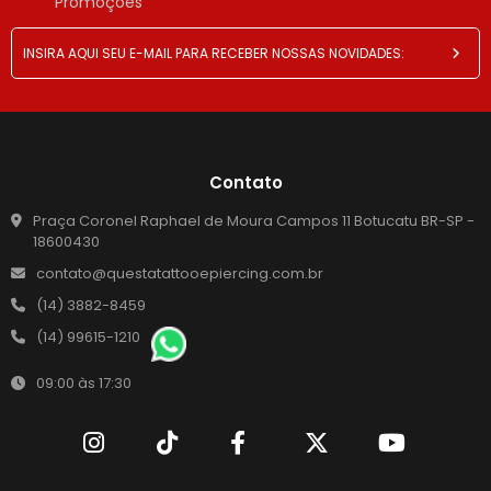
Promoções
Contato
Praça Coronel Raphael de Moura Campos 11 Botucatu BR-SP -
18600430
contato@questatattooepiercing.com.br
(14) 3882-8459
(14) 99615-1210
09:00 às 17:30