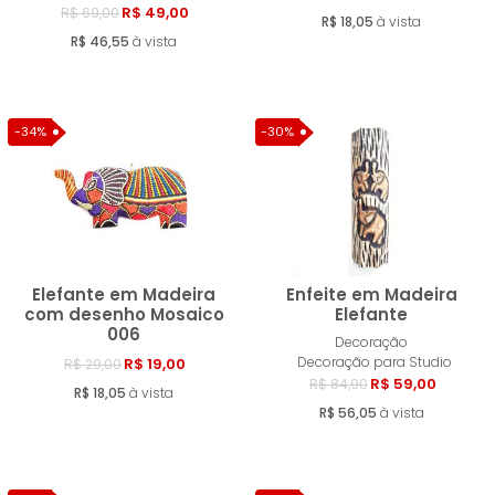
R$ 49,00
R$ 69,00
R$ 18,05
à vista
R$ 46,55
à vista
-34%
-30%
Elefante em Madeira
Enfeite em Madeira
com desenho Mosaico
Elefante
006
Decoração
Comprar
Compra
Decoração para Studio
R$ 19,00
R$ 29,00
R$ 59,00
R$ 84,90
R$ 18,05
à vista
R$ 56,05
à vista