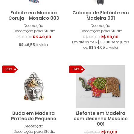
Enfeite em Madeira
Cabeça de Elefante em
Coruja - Mosaico 003
Madeira 001
Decoração
Decoração
Comprar
Compra
Decoração para Studio
Decoração para Studio
R$ 49,00
R$ 99,00
R$ 69,00
R$ 139,00
Em até
3x
de
R$ 33,00
sem juros
R$ 46,55
à vista
ou
R$ 94,05
à vista
-28%
-34%
Buda em Madeira
Elefante em Madeira
Prateado Pequeno
com desenho Mosaico
001
Decoração
Comprar
Compra
Decoração para Studio
R$ 19,00
R$ 29,00