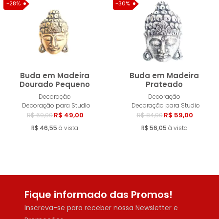
-28%
-30%
Buda em Madeira
Buda em Madeira
Dourado Pequeno
Prateado
Decoração
Decoração
Esgotado
Esgotad
Decoração para Studio
Decoração para Studio
R$ 49,00
R$ 59,00
R$ 69,00
R$ 84,90
R$ 46,55
à vista
R$ 56,05
à vista
Fique informado das Promos!
Inscreva-se para receber nossa Newsletter e