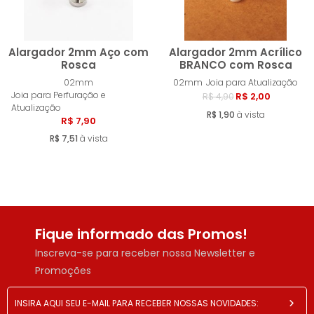
Alargador 2mm Aço com
Alargador 2mm Acrílico
Rosca
BRANCO com Rosca
02mm
02mm
Joia para Atualização
Comprar
Compra
Joia para Perfuração e
R$ 2,00
R$ 4,90
Atualização
R$ 1,90
à vista
R$ 7,90
R$ 7,51
à vista
Fique informado das Promos!
Inscreva-se para receber nossa Newsletter e
Promoções