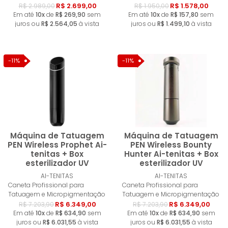
R$ 2.699,00
R$ 1.578,00
R$ 2.989,00
R$ 1.950,00
Em até
10x
de
R$ 269,90
sem
Em até
10x
de
R$ 157,80
sem
juros ou
R$ 2.564,05
à vista
juros ou
R$ 1.499,10
à vista
-11%
-11%
Máquina de Tatuagem
Máquina de Tatuagem
PEN Wireless Prophet Ai-
PEN Wireless Bounty
tenitas + Box
Hunter Ai-tenitas + Box
esterilizador UV
esterilizador UV
Esgotado
Esgotad
AI-TENITAS
AI-TENITAS
Caneta Profissional para
Caneta Profissional para
Tatuagem e Micropigmentação
Tatuagem e Micropigmentação
R$ 6.349,00
R$ 6.349,00
R$ 7.203,90
R$ 7.203,90
Em até
10x
de
R$ 634,90
sem
Em até
10x
de
R$ 634,90
sem
juros ou
R$ 6.031,55
à vista
juros ou
R$ 6.031,55
à vista