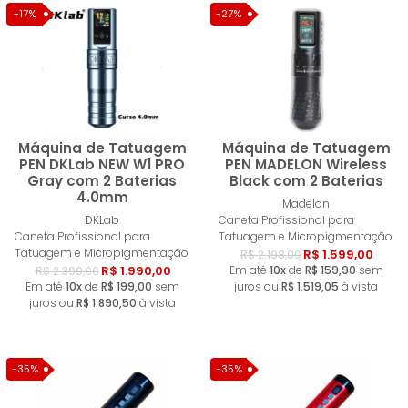
-17%
-27%
Máquina de Tatuagem
Máquina de Tatuagem
PEN DKLab NEW W1 PRO
PEN MADELON Wireless
Gray com 2 Baterias
Black com 2 Baterias
4.0mm
Comprar
Compra
Madelon
DKLab
Caneta Profissional para
Caneta Profissional para
Tatuagem e Micropigmentação
Tatuagem e Micropigmentação
R$ 1.599,00
R$ 2.198,00
R$ 1.990,00
Em até
10x
de
R$ 159,90
sem
R$ 2.399,00
Em até
10x
de
R$ 199,00
sem
juros ou
R$ 1.519,05
à vista
juros ou
R$ 1.890,50
à vista
-35%
-35%