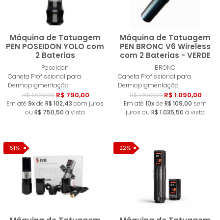
Máquina de Tatuagem
Máquina de Tatuagem
PEN POSEIDON YOLO com
PEN BRONC V6 Wireless
2 Baterias
com 2 Baterias - VERDE
Comprar
Compra
Poseidon
BRONC
Caneta Profissional para
Caneta Profissional para
Dermopigmentação
Dermopigmentação
R$ 790,00
R$ 1.090,00
R$ 1.920,00
R$ 1.690,00
Em até
9x
de
R$ 102,43
com juros
Em até
10x
de
R$ 109,00
sem
ou
R$ 750,50
à vista
juros ou
R$ 1.035,50
à vista
-51%
-22%