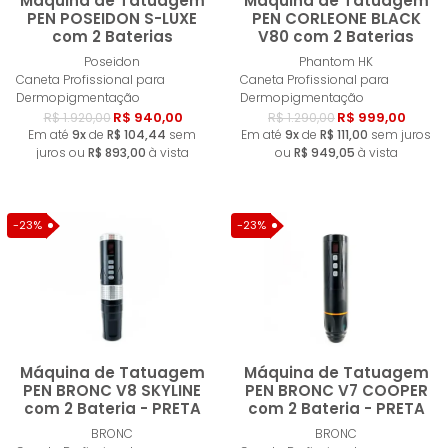
Máquina de Tatuagem
Máquina de Tatuagem
PEN POSEIDON S-LUXE
PEN CORLEONE BLACK
com 2 Baterias
V80 com 2 Baterias
Comprar
Compra
Poseidon
Phantom HK
Caneta Profissional para
Caneta Profissional para
Dermopigmentação
Dermopigmentação
R$ 940,00
R$ 999,00
R$ 1.920,00
R$ 1.290,00
Em até
9x
de
R$ 104,44
sem
Em até
9x
de
R$ 111,00
sem juros
juros ou
R$ 893,00
à vista
ou
R$ 949,05
à vista
-23%
-23%
Máquina de Tatuagem
Máquina de Tatuagem
PEN BRONC V8 SKYLINE
PEN BRONC V7 COOPER
com 2 Bateria - PRETA
com 2 Bateria - PRETA
Comprar
Compra
BRONC
BRONC