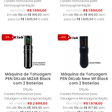
Caneta Profissional para
Caneta Profissional para
Dermopigmentação
Dermopigmentação
R$ 1.690,00
R$ 1.690,00
R$ 2.199,00
R$ 2.199,00
Em até
10x
de
R$ 169,00
sem
Em até
10x
de
R$ 169,00
sem
juros ou
R$ 1.605,50
à vista
juros ou
R$ 1.605,50
à vista
-9%
-19%
Máquina de Tatuagem
Máquina de Tatuagem
PEN DKLab MIZAR Black
PEN DKLab New W1 Black
com 2 Baterias
com 2 Baterias
Comprar
Compra
DKLab
DKLab
Caneta Profissional para
Caneta Profissional para
Tatuagem e Micropigmentação
Tatuagem e Micropigmentação
R$ 2.699,00
R$ 1.578,00
R$ 2.989,00
R$ 1.950,00
Em até
10x
de
R$ 269,90
sem
Em até
10x
de
R$ 157,80
sem