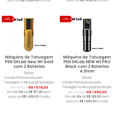
juros ou
R$ 2.564,05
à vista
juros ou
R$ 1.499,10
à vista
-19%
-17%
Máquina de Tatuagem
Máquina de Tatuagem
PEN DKLab New W1 Gold
PEN DKLab NEW W1 PRO
com 2 Baterias
Black com 2 Baterias
4.0mm
Comprar
Compra
DKLab
Caneta Profissional para
DKLab
Tatuagem e Micropigmentação
Caneta Profissional para
Tatuagem e Micropigmentação
R$ 1.578,00
R$ 1.950,00
Em até
10x
de
R$ 157,80
sem
R$ 1.990,00
R$ 2.399,00
juros ou
R$ 1.499,10
à vista
Em até
10x
de
R$ 199,00
sem
juros ou
R$ 1.890,50
à vista