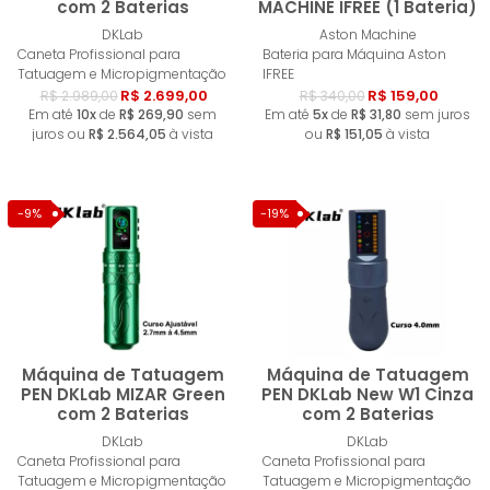
com 2 Baterias
MACHINE IFREE (1 Bateria)
Esgotado
Esgotad
DKLab
Aston Machine
Caneta Profissional para
Bateria para Máquina Aston
Tatuagem e Micropigmentação
IFREE
R$ 2.699,00
R$ 159,00
R$ 2.989,00
R$ 340,00
Em até
10x
de
R$ 269,90
sem
Em até
5x
de
R$ 31,80
sem juros
juros ou
R$ 2.564,05
à vista
ou
R$ 151,05
à vista
-9%
-19%
Máquina de Tatuagem
Máquina de Tatuagem
PEN DKLab MIZAR Green
PEN DKLab New W1 Cinza
com 2 Baterias
com 2 Baterias
Esgotado
Esgotad
DKLab
DKLab
Caneta Profissional para
Caneta Profissional para
Tatuagem e Micropigmentação
Tatuagem e Micropigmentação