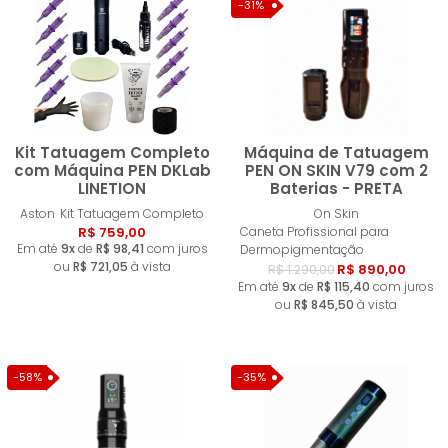
MENOR PREÇO
-31%
MAIOR PREÇO
A - Z
Kit Tatuagem Completo
Máquina de Tatuagem
com Máquina PEN DKLab
PEN ON SKIN V79 com 2
LINETION
Baterias - PRETA
Comprar
Compra
Aston
Kit Tatuagem Completo
On Skin
R$ 759,00
Caneta Profissional para
Em até
9x
de
R$ 98,41
com juros
Dermopigmentação
ou
R$ 721,05
à vista
R$ 890,00
R$ 1.290,00
Em até
9x
de
R$ 115,40
com juros
ou
R$ 845,50
à vista
-58%
-35%