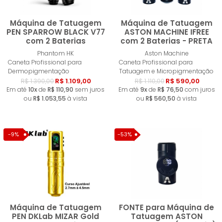
Máquina de Tatuagem
Máquina de Tatuagem
PEN SPARROW BLACK V77
ASTON MACHINE IFREE
com 2 Baterias
com 2 Baterias - PRETA
Comprar
Esgotad
Phantom HK
Aston Machine
Caneta Profissional para
Caneta Profissional para
Dermopigmentação
Tatuagem e Micropigmentação
R$ 1.109,00
R$ 590,00
R$ 1.390,00
R$ 1.110,00
Em até
10x
de
R$ 110,90
sem juros
Em até
9x
de
R$ 76,50
com juros
ou
R$ 1.053,55
à vista
ou
R$ 560,50
à vista
-9%
-53%
Máquina de Tatuagem
FONTE para Máquina de
PEN DKLab MIZAR Gold
Tatuagem ASTON