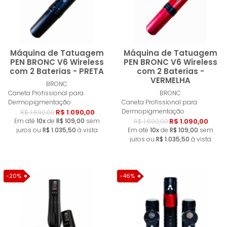
Máquina de Tatuagem
Máquina de Tatuagem
PEN BRONC V6 Wireless
PEN BRONC V6 Wireless
com 2 Baterias - PRETA
com 2 Baterias -
VERMELHA
Comprar
Compra
BRONC
Caneta Profissional para
BRONC
Dermopigmentação
Caneta Profissional para
Dermopigmentação
R$ 1.090,00
R$ 1.690,00
Em até
10x
de
R$ 109,00
sem
R$ 1.090,00
R$ 1.690,00
juros ou
R$ 1.035,50
à vista
Em até
10x
de
R$ 109,00
sem
juros ou
R$ 1.035,50
à vista
-20%
-46%