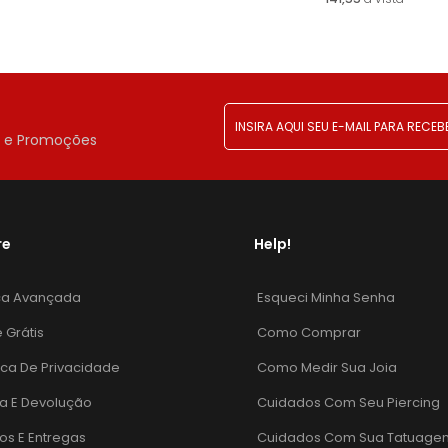
!
r e Promoções
re
Help!
ca Avançada
Esqueci Minha Senha
e Grátis
Como Comprar
tica De Privacidade
Como Medir Sua Joia
a E Devolução
Cuidados Com Seu Piercing
os E Entregas
Cuidados Com Sua Tatuage