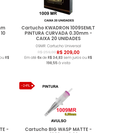
mm
Cartucho KWADRON 1009SEMLT
 10
PINTURA CURVADA 0.30mm -
CAIXA 20 UNIDADES
ar
Comprar
09MR
Cartucho Universal
R$ 209,00
R$ 259,00
 ou
R$
Em até
6x
de
R$ 34,83
sem juros ou
R$
198,55
à vista
-24%
TE -
Cartucho BIG WASP MATTE -