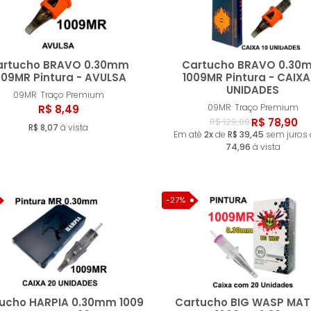
artucho BRAVO 0.30mm
Cartucho BRAVO 0.30
009MR Pintura - AVULSA
1009MR Pintura - CAIXA
UNIDADES
09MR
Traço Premium
Comprar
Compr
09MR
Traço Premium
R$ 8,49
R$ 78,90
R$ 129,00
R$ 8,07
à vista
Em até
2x
de
R$ 39,45
sem juros
74,96
à vista
-27%
ucho HARPIA 0.30mm 1009
Cartucho BIG WASP MAT