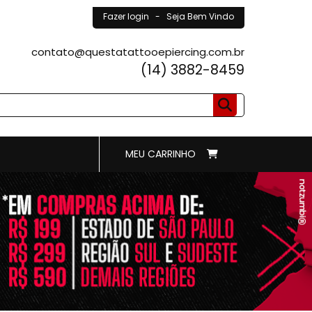
Fazer login
- Seja Bem Vindo
contato@questatattooepiercing.com.br
(14) 3882-8459
MEU CARRINHO