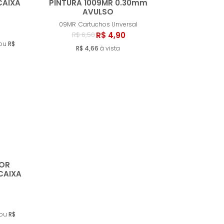
CAIXA
PINTURA 1009MR 0.30mm
AVULSO
ar
Comprar
09MR
Cartuchos Unversal
R$ 4,90
R$ 6,50
 ou
R$
R$ 4,66
à vista
IOR
CAIXA
ar
 ou
R$