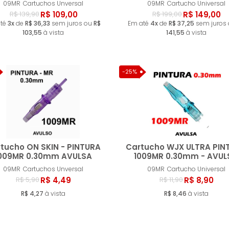
Comprar
Compr
09MR
Cartuchos Unversal
09MR
Cartucho Universal
R$ 109,00
R$ 149,00
R$ 139,90
R$ 199,00
até
3x
de
R$ 36,33
sem juros ou
R$
Em até
4x
de
R$ 37,25
sem juros
103,55
à vista
141,55
à vista
-25%
tucho ON SKIN - PINTURA
Cartucho WJX ULTRA PIN
009MR 0.30mm AVULSA
1009MR 0.30mm - AVUL
09MR
Cartuchos Unversal
09MR
Cartucho Universal
Comprar
Compr
R$ 4,49
R$ 8,90
R$ 5,90
R$ 11,90
R$ 4,27
à vista
R$ 8,46
à vista