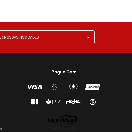
Pague Com
Criar loja virtual
m