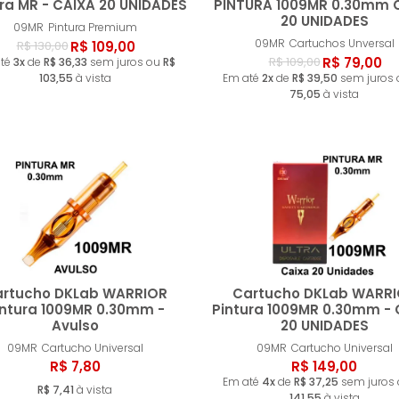
ra MR - CAIXA 20 UNIDADES
PINTURA 1009MR 0.30mm 
20 UNIDADES
09MR
Pintura Premium
Comprar
Compr
09MR
Cartuchos Unversal
R$ 109,00
R$ 130,00
R$ 79,00
R$ 109,00
até
3x
de
R$ 36,33
sem juros ou
R$
103,55
à vista
Em até
2x
de
R$ 39,50
sem juros
75,05
à vista
rtucho DKLab WARRIOR
Cartucho DKLab WARR
intura 1009MR 0.30mm -
Pintura 1009MR 0.30mm - 
Avulso
20 UNIDADES
Comprar
Compr
09MR
Cartucho Universal
09MR
Cartucho Universal
R$ 7,80
R$ 149,00
Em até
4x
de
R$ 37,25
sem juros
R$ 7,41
à vista
141,55
à vista