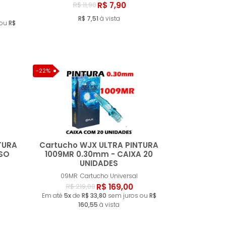
ar
Comprar
R$ 7,90
R$ 11,90
R$ 7,51
à vista
 ou
R$
-22%
TURA
Cartucho WJX ULTRA PINTURA
SO
1009MR 0.30mm - CAIXA 20
UNIDADES
ar
Comprar
09MR
Cartucho Universal
R$ 169,00
R$ 219,00
Em até
5x
de
R$ 33,80
sem juros ou
R$
160,55
à vista