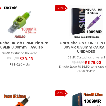
-20%
ucho DKLab PRIME Pintura
Cartucho ON SKIN - PIN
009MR 0.30mm - Avulso
1009MR 0.30mm CAIXA 
UNIDADES
09MR
Cartucho Universal
Comprar
Compr
09MR
Cartuchos Unversal
R$ 9,49
R$ 10,90
R$ 79,00
R$ 99,00
R$ 9,02
à vista
Em até
2x
de
R$ 39,50
sem juros
75,05
à vista
-38%