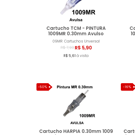
Cartucho TCM - PINTURA
C
1009MR 0.30mm Avulso
1
09MR
Cartuchos Unversal
Comprar
R$ 5,90
R$ 7,90
R$ 5,61
à vista
-50%
-16%
Cartucho HARPIA 0.30mm 1009
Cart