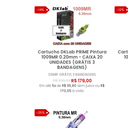
-14%
-12%
Cartucho DKLab PRIME Pintura
Cart
1009MR 0.20mm - CAIXA 20
1
UNIDADES (GRÁTIS 3
BANDAGENS)
Comprar
09MR
GRÁTIS 3 BANDAGENS
R$ 179,00
R$ 209,00
Em até
5x
de
R$ 35,80
sem juros ou
R$
170,05
à vista
-25%