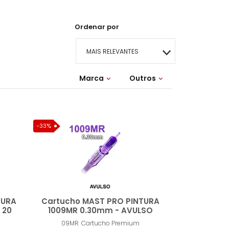
Ordenar por
MAIS RELEVANTES
Marca
MAIS VENDIDOS
Outros
Lançamentos
MENOR PREÇO
-33%
MAIOR PREÇO
A - Z
TURA
Cartucho MAST PRO PINTURA
 20
1009MR 0.30mm - AVULSO
09MR
Cartucho Premium