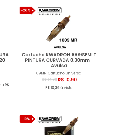
-26%
TURA
Cartucho KWADRON 1009SEMLT
20
PINTURA CURVADA 0.30mm -
Avulsa
ar
Comprar
09MR
Cartucho Universal
R$ 10,90
R$ 14,90
 ou
R$
R$ 10,36
à vista
-19%