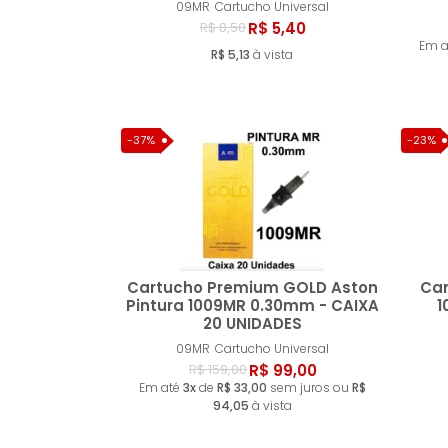
Comprar
09MR
Cartucho Universal
R$ 5,40
R$ 8,50
Em 
R$ 5,13
à vista
-37%
-23%
Cartucho Premium GOLD Aston
Car
Pintura 1009MR 0.30mm - CAIXA
1
20 UNIDADES
Comprar
09MR
Cartucho Universal
R$ 99,00
R$ 159,00
Em até
3x
de
R$ 33,00
sem juros ou
R$
94,05
à vista