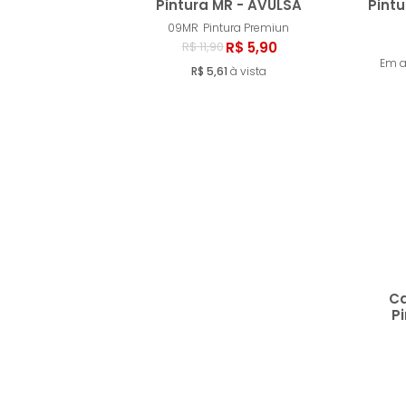
Pintura MR - AVULSA
Pintu
09MR
Pintura Premiun
Comprar
R$ 5,90
R$ 11,90
Em 
R$ 5,61
à vista
Ca
P