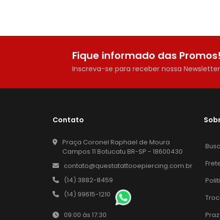
Fique informado das Promos
Inscreva-se para receber nossa Newslette
Contato
Sob
Praça Coronel Raphael de Moura
Bus
Campos 11 Botucatu BR-SP - 18600430
Fret
contato@questatattooepiercing.com.br
(14) 3882-8459
Poli
(14) 99615-1210
Troc
Praz
09:00 às 17:30