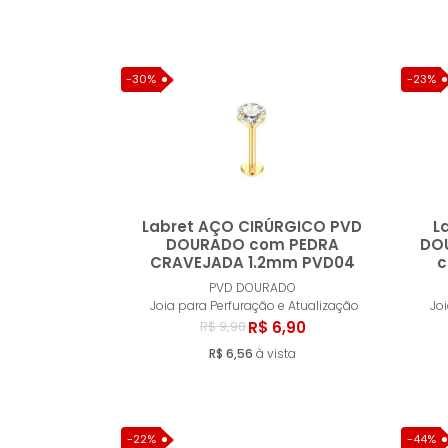
-30%
-23%
Labret AÇO CIRÚRGICO PVD
L
DOURADO com PEDRA
DO
CRAVEJADA 1.2mm PVD04
c
Comprar
PVD DOURADO
Joia para Perfuração e Atualização
Jo
R$ 6,90
R$ 9,90
R$ 6,56
à vista
-22%
-44%