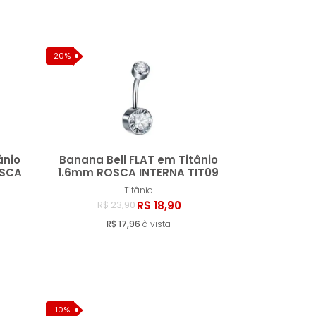
-20%
ânio
Banana Bell FLAT em Titânio
OSCA
1.6mm ROSCA INTERNA TIT09
Titânio
ar
Comprar
R$ 18,90
R$ 23,90
R$ 17,96
à vista
-10%