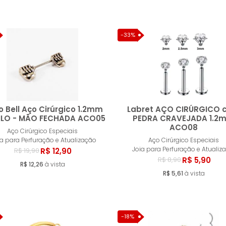
-33%
o Bell Aço Cirúrgico 1.2mm
Labret AÇO CIRÚRGICO 
LO - MÃO FECHADA ACO05
PEDRA CRAVEJADA 1.2
ACO08
Aço Cirúrgico Especiais
Comprar
Compr
ia para Perfuração e Atualização
Aço Cirúrgico Especiais
Joia para Perfuração e Atualiz
R$ 12,90
R$ 19,90
R$ 5,90
R$ 8,90
R$ 12,26
à vista
R$ 5,61
à vista
-18%