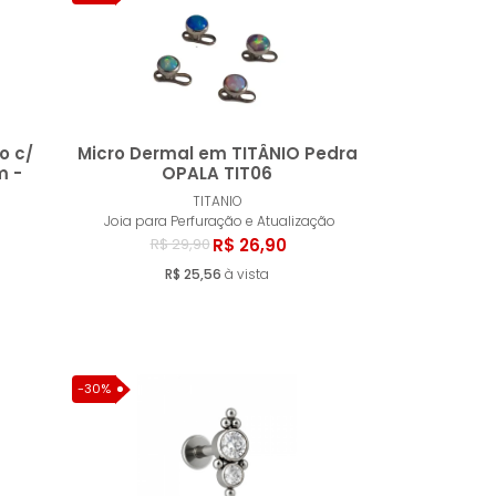
o c/
Micro Dermal em TITÂNIO Pedra
m -
OPALA TIT06
TITANIO
ar
Comprar
Joia para Perfuração e Atualização
R$ 26,90
R$ 29,90
R$ 25,56
à vista
-30%