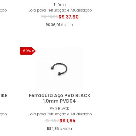
ar
Comprar
Titânio
ação
Joia para Perfuração e Atualização
R$ 37,90
R$ 49,90
R$ 36,01
à vista
-60%
IKE
Ferradura Aço PVD BLACK
1.0mm PVD04
PVD BLACK
ar
Comprar
ação
Joia para Perfuração e Atualização
R$ 1,95
R$ 4,90
R$ 1,85
à vista