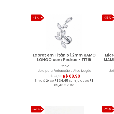
-8%
-35%
Labret em Titânio 1.2mm RAMO
Micr
LONGO com Pedras - TIT15
MAMI
Titânio
Comprar
Joia para Perfuração e Atualização
Jo
R$ 68,90
R$ 74,90
Em até
2x
de
R$ 34,45
sem juros ou
R$
65,46
à vista
-49%
-25%