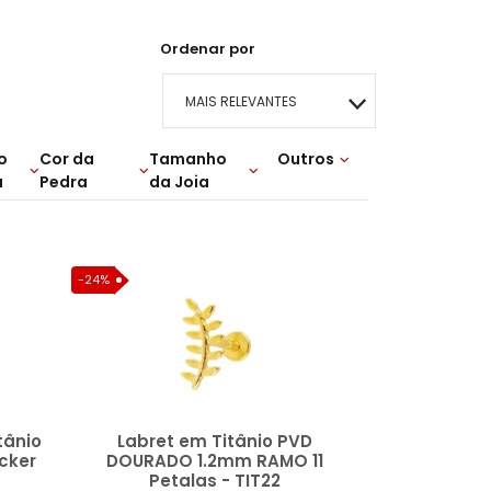
Ordenar por
MAIS RELEVANTES
o
Cor da
Tamanho
MAIS VENDIDOS
Outros
a
Pedra
da Joia
Lançamentos
MENOR PREÇO
mm
eta
mm
G
Rosa
M
P
 6MM
MAIOR PREÇO
-24%
A - Z
tânio
Labret em Titânio PVD
cker
DOURADO 1.2mm RAMO 11
Petalas - TIT22