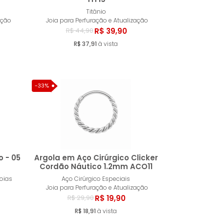
ar
Comprar
Titânio
ação
Joia para Perfuração e Atualização
R$ 39,90
R$ 44,90
R$ 37,91
à vista
-33%
o - 05
Argola em Aço Cirúrgico Clicker
Cordão Náutico 1.2mm ACO11
oias
Aço Cirúrgico Especiais
ar
Comprar
Joia para Perfuração e Atualização
R$ 19,90
R$ 29,90
R$ 18,91
à vista