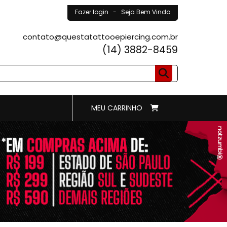
Fazer login
- Seja Bem Vindo
contato@questatattooepiercing.com.br
(14) 3882-8459
MEU CARRINHO