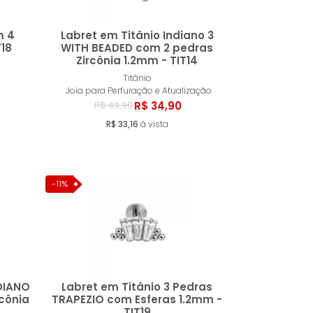
m 4
Labret em Titânio Indiano 3
T18
WITH BEADED com 2 pedras
Zircônia 1.2mm - TIT14
ar
Comprar
Titânio
Joia para Perfuração e Atualização
R$ 34,90
R$ 49,90
R$ 33,16
à vista
-11%
NDIANO
Labret em Titânio 3 Pedras
cônia
TRAPEZIO com Esferas 1.2mm -
TIT19