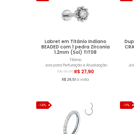
Labret em Titânio Indiano
Dup
BEADED com 1 pedra Zirconia
CRA
1.2mm (Sol) TIT08
Comprar
Titânio
Joia para Perfuração e Atualização
Jo
R$ 27,90
R$ 36,00
R$ 26,51
à vista
-14%
-11%