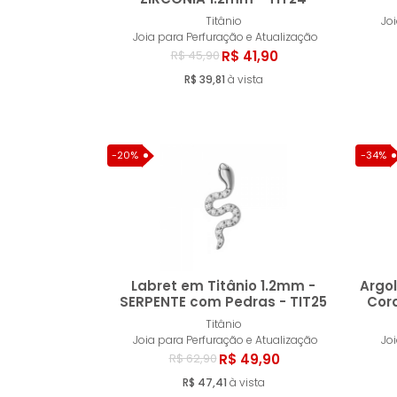
Comprar
Titânio
Jo
Joia para Perfuração e Atualização
R$ 41,90
R$ 45,90
R$ 39,81
à vista
-20%
-34%
Labret em Titânio 1.2mm -
Argol
SERPENTE com Pedras - TIT25
Cor
Titânio
Comprar
Joia para Perfuração e Atualização
Jo
R$ 49,90
R$ 62,90
R$ 47,41
à vista