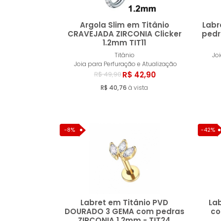
Argola Slim em Titânio
Labr
CRAVEJADA ZIRCONIA Clicker
pedr
1.2mm TIT11
Comprar
Titânio
Jo
Joia para Perfuração e Atualização
R$ 42,90
R$ 49,90
R$ 40,76
à vista
-8%
-42%
Labret em Titânio PVD
Lab
DOURADO 3 GEMA com pedras
co
ZIRCONIA 1.2mm - TIT24