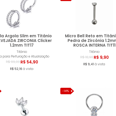
la Argola Slim em Titânio
Micro Bell Reto em Titâni
VEJADA ZIRCONIA Clicker
Pedra de Zircônia 1.2m
1.2mm TIT17
ROSCA INTERNA TIT11
Comprar
Compr
Titânio
Titânio
ia para Perfuração e Atualização
R$ 9,90
R$ 18,90
R$ 54,90
R$ 99,00
R$ 9,41
à vista
R$ 52,16
à vista
-14%