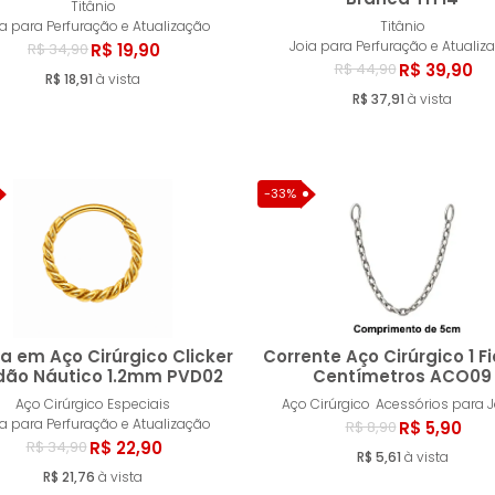
Titânio
Comprar
Compr
ia para Perfuração e Atualização
Titânio
Joia para Perfuração e Atualiz
R$ 19,90
R$ 34,90
R$ 39,90
R$ 44,90
R$ 18,91
à vista
R$ 37,91
à vista
-33%
a em Aço Cirúrgico Clicker
Corrente Aço Cirúrgico 1 Fi
dão Náutico 1.2mm PVD02
Centímetros ACO09
Aço Cirúrgico Especiais
Aço Cirúrgico
Acessórios para J
Comprar
Compr
ia para Perfuração e Atualização
R$ 5,90
R$ 8,90
R$ 22,90
R$ 34,90
R$ 5,61
à vista
R$ 21,76
à vista