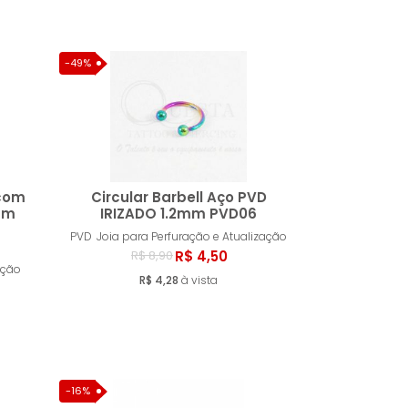
-49%
com
Circular Barbell Aço PVD
mm
IRIZADO 1.2mm PVD06
PVD
Joia para Perfuração e Atualização
ar
Comprar
R$ 4,50
R$ 8,90
ação
R$ 4,28
à vista
-16%