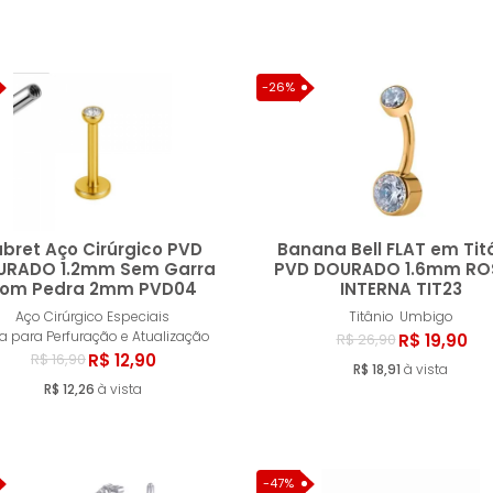
-26%
abret Aço Cirúrgico PVD
Banana Bell FLAT em Tit
URADO 1.2mm Sem Garra
PVD DOURADO 1.6mm R
om Pedra 2mm PVD04
INTERNA TIT23
Comprar
Compr
Aço Cirúrgico Especiais
Titânio
Umbigo
ia para Perfuração e Atualização
R$ 19,90
R$ 26,90
R$ 12,90
R$ 16,90
R$ 18,91
à vista
R$ 12,26
à vista
-47%