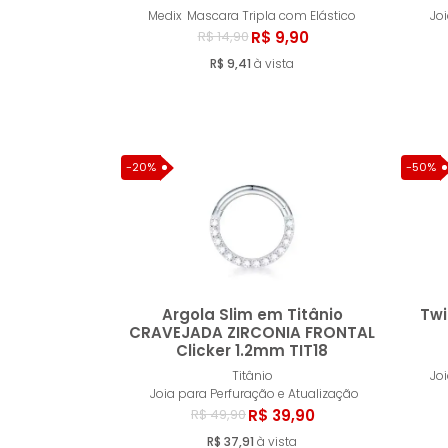
Comprar
Medix
Mascara Tripla com Elástico
Jo
R$ 9,90
R$ 14,90
R$ 9,41
à vista
-20%
-50%
Argola Slim em Titânio
Twi
CRAVEJADA ZIRCONIA FRONTAL
Clicker 1.2mm TIT18
Comprar
Titânio
Jo
Joia para Perfuração e Atualização
R$ 39,90
R$ 49,90
R$ 37,91
à vista