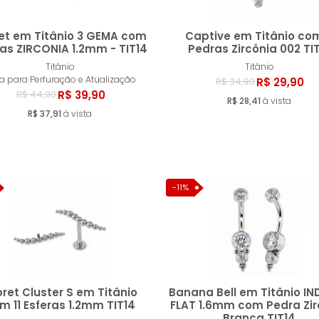
et em Titânio 3 GEMA com
Captive em Titânio co
as ZIRCONIA 1.2mm - TIT14
Pedras Zircônia 002 TI
Titânio
Titânio
Comprar
Compr
ia para Perfuração e Atualização
R$ 29,90
R$ 34,90
R$ 39,90
R$ 44,90
R$ 28,41
à vista
R$ 37,91
à vista
-11%
ret Cluster S em Titânio
Banana Bell em Titânio I
m 11 Esferas 1.2mm TIT14
FLAT 1.6mm com Pedra Zir
Branca TIT14