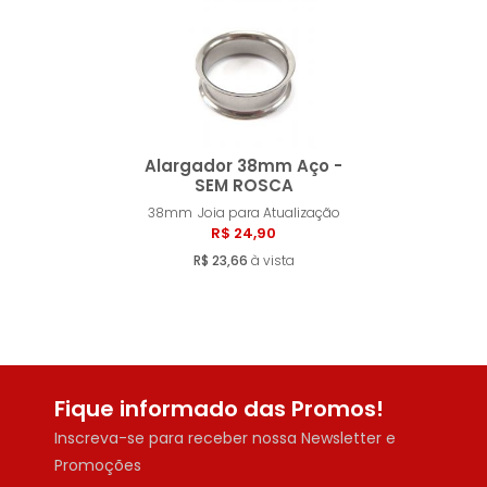
MENOR PREÇO
MAIOR PREÇO
A - Z
Alargador 38mm Aço -
SEM ROSCA
38mm
Joia para Atualização
Comprar
R$ 24,90
R$ 23,66
à vista
Fique informado das Promos!
Inscreva-se para receber nossa Newsletter e
Promoções