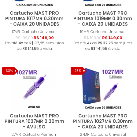
Cartucho MAST PRO
Cartucho MAST PRO
PINTURA 1017MR 0.30mm
PINTURA 1019MR 0.30mm
- CAIXA 20 UNIDADES
- CAIXA 20 UNIDADES
Comprar
Compra
17MR
Cartucho Universal
19MR
Cartucho Universal
R$ 149,00
R$ 149,00
R$ 199,00
R$ 199,00
Em até
4x
de
R$ 37,25
sem juros
Em até
4x
de
R$ 37,25
sem juros
ou
R$ 141,55
à vista
ou
R$ 141,55
à vista
-33%
-25%
Cartucho MAST PRO
Cartucho MAST PRO
PINTURA 1027MR 0.30mm
PINTURA 1027MR 0.30mm
- AVULSO
- CAIXA 20 UNIDADES
Comprar
Compra
27MR
Cartucho Premium
27MR
Cartucho Universal