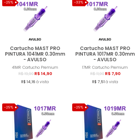
MENOR PREÇO
-25%
-33%
MAIOR PREÇO
A - Z
Cartucho MAST PRO
Cartucho MAST PRO
PINTURA 1041MR 0.30mm
PINTURA 1017MR 0.30mm
- AVULSO
- AVULSO
Comprar
Compra
41MR
Cartucho Premium
17MR
Cartucho Premium
R$ 14,90
R$ 7,90
R$ 19,90
R$ 11,90
R$ 14,16
à vista
R$ 7,51
à vista
-25%
-25%