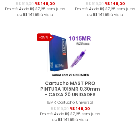
R$ 149,00
R$ 149,00
R$ 199,00
R$ 199,00
Em até
4x
de
R$ 37,25
sem juros
Em até
4x
de
R$ 37,25
sem juros
ou
R$ 141,55
à vista
ou
R$ 141,55
à vista
-25%
Cartucho MAST PRO
PINTURA 1015MR 0.30mm
- CAIXA 20 UNIDADES
Comprar
15MR
Cartucho Universal
R$ 149,00
R$ 199,00
Em até
4x
de
R$ 37,25
sem juros
ou
R$ 141,55
à vista