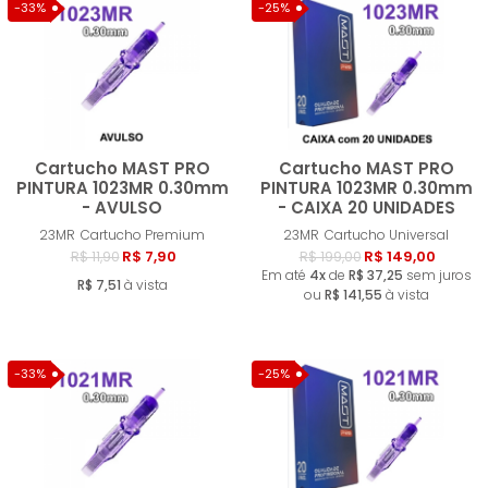
-33%
-25%
Cartucho MAST PRO
Cartucho MAST PRO
PINTURA 1023MR 0.30mm
PINTURA 1023MR 0.30mm
- AVULSO
- CAIXA 20 UNIDADES
Comprar
Compra
23MR
Cartucho Premium
23MR
Cartucho Universal
R$ 7,90
R$ 149,00
R$ 11,90
R$ 199,00
Em até
4x
de
R$ 37,25
sem juros
R$ 7,51
à vista
ou
R$ 141,55
à vista
-33%
-25%