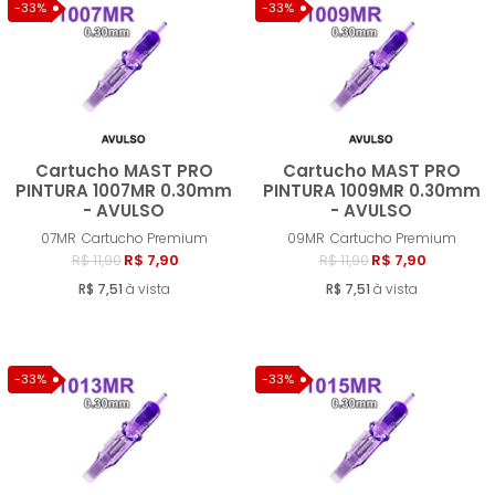
-33%
-33%
Cartucho MAST PRO
Cartucho MAST PRO
PINTURA 1007MR 0.30mm
PINTURA 1009MR 0.30mm
- AVULSO
- AVULSO
Comprar
Compra
07MR
Cartucho Premium
09MR
Cartucho Premium
R$ 7,90
R$ 7,90
R$ 11,90
R$ 11,90
R$ 7,51
à vista
R$ 7,51
à vista
-33%
-33%