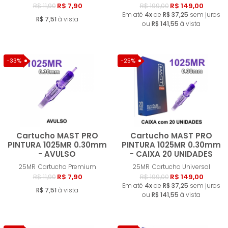
R$ 7,90
R$ 149,00
R$ 11,90
R$ 199,00
Em até
4x
de
R$ 37,25
sem juros
R$ 7,51
à vista
ou
R$ 141,55
à vista
-33%
-25%
Cartucho MAST PRO
Cartucho MAST PRO
PINTURA 1025MR 0.30mm
PINTURA 1025MR 0.30mm
- AVULSO
- CAIXA 20 UNIDADES
Comprar
Compra
25MR
Cartucho Premium
25MR
Cartucho Universal
R$ 7,90
R$ 149,00
R$ 11,90
R$ 199,00
Em até
4x
de
R$ 37,25
sem juros
R$ 7,51
à vista
ou
R$ 141,55
à vista