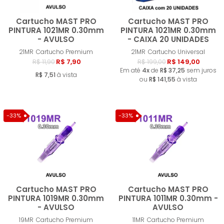
Cartucho MAST PRO
Cartucho MAST PRO
PINTURA 1021MR 0.30mm
PINTURA 1021MR 0.30mm
- AVULSO
- CAIXA 20 UNIDADES
Comprar
Compra
21MR
Cartucho Premium
21MR
Cartucho Universal
R$ 7,90
R$ 149,00
R$ 11,90
R$ 199,00
Em até
4x
de
R$ 37,25
sem juros
R$ 7,51
à vista
ou
R$ 141,55
à vista
-33%
-33%
Cartucho MAST PRO
Cartucho MAST PRO
PINTURA 1019MR 0.30mm
PINTURA 1011MR 0.30mm -
- AVULSO
AVULSO
Comprar
Compra
19MR
Cartucho Premium
11MR
Cartucho Premium