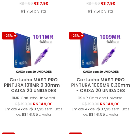
R$ 7,90
R$ 7,90
R$ 11,90
R$ 11,90
R$ 7,51
à vista
R$ 7,51
à vista
-25%
-25%
Cartucho MAST PRO
Cartucho MAST PRO
PINTURA 1011MR 0.30mm -
PINTURA 1009MR 0.30mm
CAIXA 20 UNIDADES
- CAIXA 20 UNIDADES
Comprar
Compra
11MR
Cartucho Universal
09MR
Cartucho Universal
R$ 149,00
R$ 149,00
R$ 199,00
R$ 199,00
Em até
4x
de
R$ 37,25
sem juros
Em até
4x
de
R$ 37,25
sem juros
ou
R$ 141,55
à vista
ou
R$ 141,55
à vista