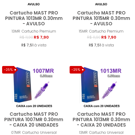
Cartucho MAST PRO
Cartucho MAST PRO
PINTURA 1013MR 0.30mm
PINTURA 1015MR 0.30mm
- AVULSO
- AVULSO
Comprar
Compra
13MR
Cartucho Premium
15MR
Cartucho Premium
R$ 7,90
R$ 7,90
R$ 11,90
R$ 11,90
R$ 7,51
à vista
R$ 7,51
à vista
-25%
-25%
Cartucho MAST PRO
Cartucho MAST PRO
PINTURA 1007MR 0.30mm
PINTURA 1013MR 0.30mm
- CAIXA 20 UNIDADES
- CAIXA 20 UNIDADES
Comprar
Compra
07MR
Cartucho Universal
13MR
Cartucho Universal