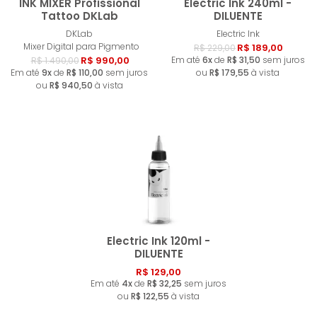
INK MIXER Profissional
Electric Ink 240ml -
Tattoo DKLab
DILUENTE
DKLab
Electric Ink
Comprar
Esgotad
Mixer Digital para Pigmento
R$ 189,00
R$ 229,00
R$ 990,00
Em até
6x
de
R$ 31,50
sem juros
R$ 1.490,00
Em até
9x
de
R$ 110,00
sem juros
ou
R$ 179,55
à vista
ou
R$ 940,50
à vista
Electric Ink 120ml -
DILUENTE
R$ 129,00
Esgotado
Em até
4x
de
R$ 32,25
sem juros
ou
R$ 122,55
à vista