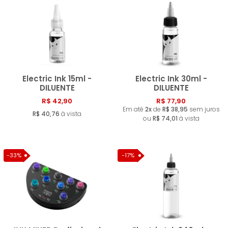
MENOR PREÇO
MAIOR PREÇO
A - Z
Electric Ink 15ml -
Electric Ink 30ml -
DILUENTE
DILUENTE
R$ 42,90
R$ 77,90
Comprar
Compra
Em até
2x
de
R$ 38,95
sem juros
R$ 40,76
à vista
ou
R$ 74,01
à vista
-33%
-17%