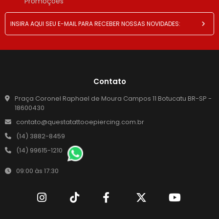
Promoções
Contato
Praça Coronel Raphael de Moura Campos 11 Botucatu BR-SP -
18600430
contato@questatattooepiercing.com.br
(14) 3882-8459
(14) 99615-1210
09:00 às 17:30