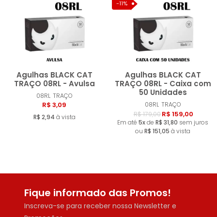
MENOR PREÇO
-11%
MAIOR PREÇO
A - Z
Agulhas BLACK CAT
Agulhas BLACK CAT
TRAÇO 08RL - Avulsa
TRAÇO 08RL - Caixa com
50 Unidades
08RL
TRAÇO
Comprar
Compra
R$ 3,09
08RL
TRAÇO
R$ 159,00
R$ 179,00
R$ 2,94
à vista
Em até
5x
de
R$ 31,80
sem juros
ou
R$ 151,05
à vista
Fique informado das Promos!
Inscreva-se para receber nossa Newsletter e