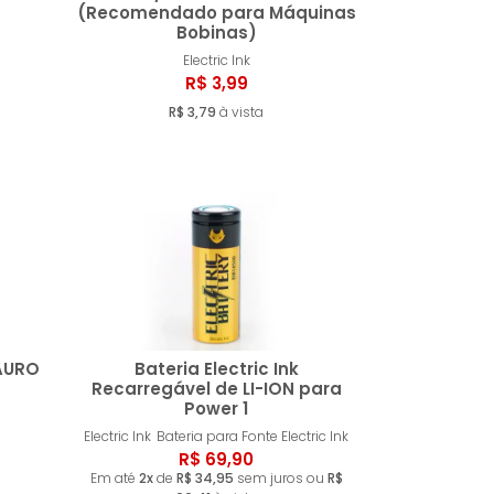
(Recomendado para Máquinas
Bobinas)
ar
Comprar
Electric Ink
R$ 3,99
R$ 3,79
à vista
LAURO
Bateria Electric Ink
Recarregável de LI-ION para
Power 1
ar
Comprar
Electric Ink
Bateria para Fonte Electric Ink
R$ 69,90
Em até
2x
de
R$ 34,95
sem juros ou
R$