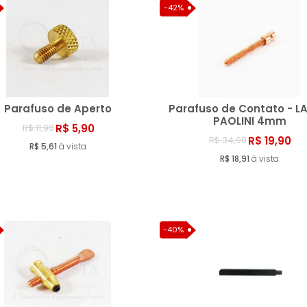
-42%
Parafuso de Aperto
Parafuso de Contato - L
PAOLINI 4mm
R$ 5,90
R$ 11,90
R$ 19,90
R$ 34,90
Comprar
Compr
R$ 5,61
à vista
R$ 18,91
à vista
-40%