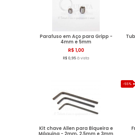
Parafuso em Aço para Gripp -
Tub
4mm e 5mm
R$ 1,00
Comprar
R$ 0,95
à vista
-55%
Kit chave Allen para Biqueira e
F
Máquina - 2mm, 2.5mm e 3mm