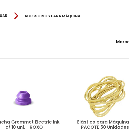
TUAR
ACESSORIOS PARA MÁQUINA
Marc
08 Voltas
Art Pig Tattoo
Lauro Paolini
TCM
Electric Ink
Papelaria
Trestini Machine
4 x 4
acha Grommet Electric Ink
Elástico para Máquina
c/ 10 uni. - ROXO
PACOTE 50 Unidades