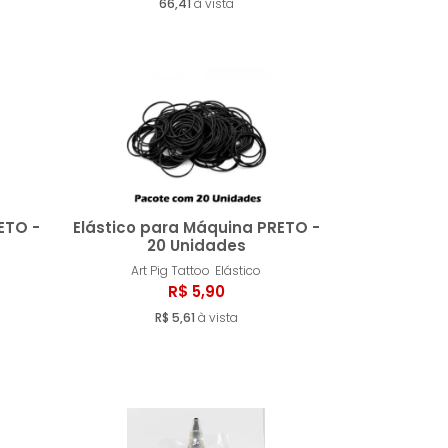
66,41
à vista
ETO -
Elástico para Máquina PRETO -
20 Unidades
Art Pig Tattoo
Elástico
ar
Comprar
R$ 5,90
R$ 5,61
à vista