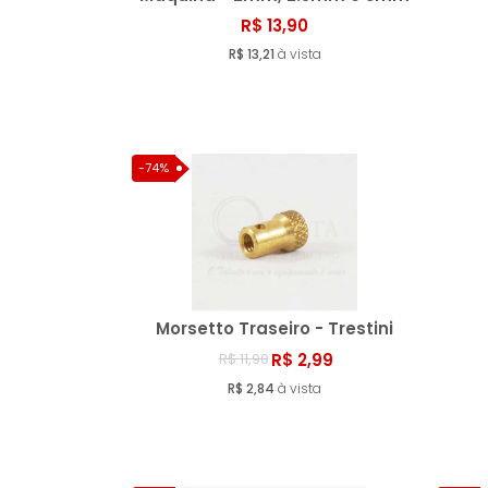
R$ 13,90
Comprar
R$ 13,21
à vista
-74%
Morsetto Traseiro - Trestini
R$ 2,99
R$ 11,90
Comprar
R$ 2,84
à vista