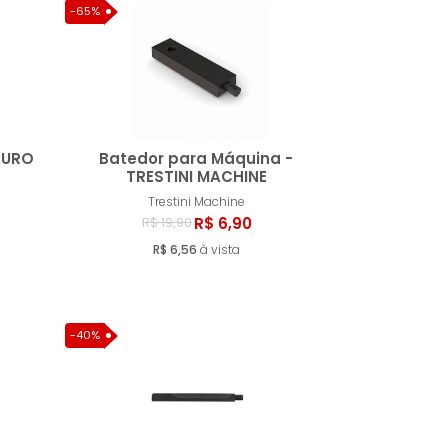
-65%
AURO
Batedor para Máquina -
TRESTINI MACHINE
Trestini Machine
ar
Comprar
R$ 6,90
R$ 19,90
R$ 6,56
à vista
-40%