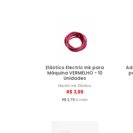
Elástico Electric Ink para
Ad
Máquina VERMELHO - 10
p
Unidades
Comprar
Electric Ink
Elástico
R$ 3,99
R$ 3,79
à vista