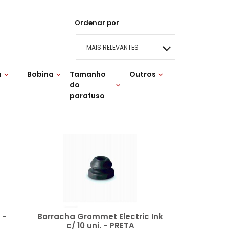
Ordenar por
MAIS RELEVANTES
a
Bobina
Tamanho
MAIS VENDIDOS
Outros
do
10 Voltas
Lançamentos
parafuso
MENOR PREÇO
5 x 5
MAIOR PREÇO
A - Z
 -
Borracha Grommet Electric Ink
c/ 10 uni. - PRETA