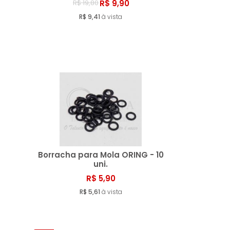
R$ 9,90
R$ 19,80
ar
Comprar
R$ 9,41
à vista
Borracha para Mola ORING - 10
uni.
R$ 5,90
ar
Comprar
R$ 5,61
à vista