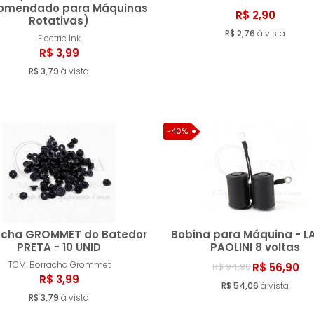
omendado para Máquinas
R$ 2,90
Rotativas)
Comprar
Compr
R$ 2,76
à vista
Electric Ink
R$ 3,99
R$ 3,79
à vista
-40%
acha GROMMET do Batedor
Bobina para Máquina - 
PRETA - 10 UNID
PAOLINI 8 voltas
TCM
Borracha Grommet
R$ 56,90
R$ 94,90
Comprar
Compr
R$ 3,99
R$ 54,06
à vista
R$ 3,79
à vista