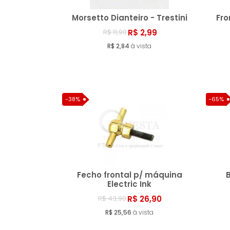
Morsetto Dianteiro - Trestini
Fro
R$ 2,99
R$ 11,90
Comprar
R$ 2,84
à vista
-38%
-65%
Fecho frontal p/ máquina
Electric Ink
R$ 26,90
R$ 43,90
Comprar
R$ 25,56
à vista