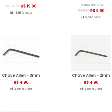
Trestini Machine
R$ 19,90
R$ 44,90
Comprar
Compr
R$ 5,90
R$ 11,90
R$ 18,91
à vista
R$ 5,61
à vista
Chave Allen - 3mm
Chave Allen - 2mm
R$ 4,90
R$ 4,90
R$ 4,66
Comprar
à vista
R$ 4,66
Compr
à vista