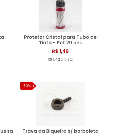
za
Protetor Cristal para Tubo de
Tinta - Pct 20 uni.
R$ 1,49
ar
Comprar
R$ 1,42
à vista
-50%
ueira
Trava da Biqueira s/ borboleta