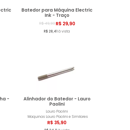
ctric
Batedor para Máquina Electric
Ink - Traço
R$ 29,90
R$ 49,90
ar
Comprar
R$ 28,41
à vista
ha -
Alinhador do Batedor - Lauro
Paolini
Lauro Paolini
ar
Comprar
Maquinas Lauro Paolini e Similares
R$ 35,90