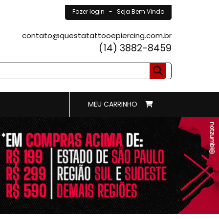
Fazer login
- Seja Bem Vindo
contato@questatattooepiercing.com.br
(14) 3882-8459
MEU CARRINHO