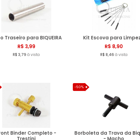
o Traseiro para BIQUEIRA
Kit Escova para Limpe
R$ 3,99
R$ 8,90
R$ 3,79
à vista
Comprar
R$ 8,46
Compr
à vista
-50%
ront Binder Completo -
Borboleta da Trava da Biq
Trestini
- Macho