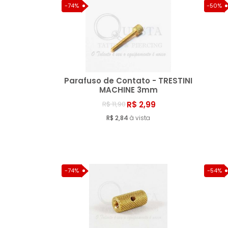
-74%
-50%
Parafuso de Contato - TRESTINI
MACHINE 3mm
R$ 2,99
R$ 11,90
Comprar
R$ 2,84
à vista
-74%
-54%