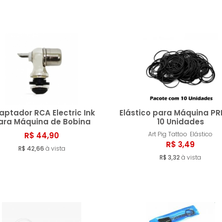
aptador RCA Electric Ink
Elástico para Máquina PR
ara Máquina de Bobina
10 Unidades
Art Pig Tattoo
Elástico
R$ 44,90
Comprar
Compr
R$ 3,49
R$ 42,66
à vista
R$ 3,32
à vista