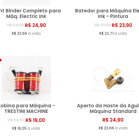
nt Binder Completo para
Batedor para Máquina Ele
Máq. Electric Ink
Ink - Pintura
R$ 24,90
R$ 23,90
R$ 54,90
R$ 39,90
Comprar
Compr
R$ 23,66
à vista
R$ 22,71
à vista
Bobina para Máquina -
Aperto da Haste da Agul
TRESTINI MACHINE
Máquina Standard
R$ 24,90
R$ 19,00
R$ 54,90
Comprar
Compr
R$ 23,66
à vista
R$ 18,05
à vista