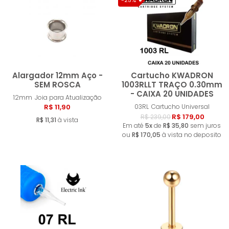
-25%
Alargador 12mm Aço -
Cartucho KWADRON
SEM ROSCA
1003RLLT TRAÇO 0.30mm
- CAIXA 20 UNIDADES
12mm
Joia para Atualização
Comprar
Compra
R$ 11,90
03RL
Cartucho Universal
R$ 179,00
R$ 239,00
R$ 11,31
à vista
Em até
5x
de
R$ 35,80
sem juros
ou
R$ 170,05
à vista no deposito