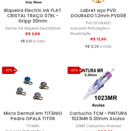
Biqueira Electric Ink FLAT
Labret aço PVD
CRISTAL TRAÇO 07RL -
DOURADO 1.2mm PVD08
Gripp 30mm
PVD DOURADO
Comprar
Compra
Electric Ink
Biqueira Descartável
Joia para Perfuração e
R$ 3,69
Atualização
R$ 12,90
R$ 3,51
à vista
R$ 12,26
à vista
-10%
-25%
Micro Dermal em TITÂNIO
Cartucho TCM - PINTURA
Pedra OPALA TIT06
1023MR 0.30mm Avulso
TITANIO
23MR
Cartuchos Unversal