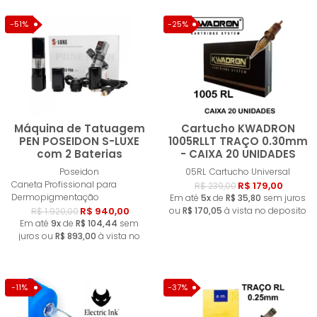
-51%
-25%
Máquina de Tatuagem
Cartucho KWADRON
PEN POSEIDON S-LUXE
1005RLLT TRAÇO 0.30mm
com 2 Baterias
- CAIXA 20 UNIDADES
Comprar
Compra
Poseidon
05RL
Cartucho Universal
Caneta Profissional para
R$ 179,00
R$ 239,00
Dermopigmentação
Em até
5x
de
R$ 35,80
sem juros
R$ 940,00
ou
R$ 170,05
à vista no deposito
R$ 1.920,00
Em até
9x
de
R$ 104,44
sem
juros ou
R$ 893,00
à vista no
deposito
-11%
-37%