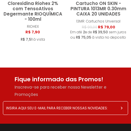
Clorexidina Riohex 2%
Cartucho ON SKIN -
com TensoAtivos
PINTURA 1013MR 0.30mm
Degermante RIOQUÍMICA
CAIXA 20 UNIDADES
- 100ml
Comprar
Compra
13MR
Cartuchos Unversal
RIOHEX
R$ 79,00
R$ 99,00
R$ 7,90
Em até
2x
de
R$ 39,50
sem juros
ou
R$ 75,05
à vista no deposito
R$ 7,51
à vista
Fique informado das Promos!
Inscreva-se para receber nossa Newsletter e
Promoções