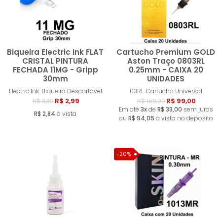
Biqueira Electric Ink FLAT
Cartucho Premium GOLD
CRISTAL PINTURA
Aston Traço 0803RL
FECHADA 11MG - Gripp
0.25mm - CAIXA 20
30mm
UNIDADES
Comprar
Compra
Electric Ink
Biqueira Descartável
03RL
Cartucho Universal
R$ 2,99
R$ 99,00
R$ 3,39
R$ 159,00
Em até
3x
de
R$ 33,00
sem juros
R$ 2,84
à vista
ou
R$ 94,05
à vista no deposito
-20%