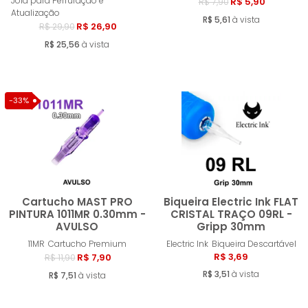
Comprar
Compra
Joia para Perfuração e
R$ 5,90
R$ 7,90
Atualização
R$ 5,61
à vista
R$ 26,90
R$ 29,90
R$ 25,56
à vista
-33%
Cartucho MAST PRO
Biqueira Electric Ink FLAT
PINTURA 1011MR 0.30mm -
CRISTAL TRAÇO 09RL -
AVULSO
Gripp 30mm
Comprar
Compra
11MR
Cartucho Premium
Electric Ink
Biqueira Descartável
R$ 3,69
R$ 7,90
R$ 11,90
R$ 3,51
à vista
R$ 7,51
à vista