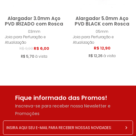
Alargador 3.0mm Aço
Alargador 5.0mm Aço
PVD IRIZADO com Rosca
PVD BLACK com Rosca
03mm
05mm
Comprar
Esgotad
Joia para Perfuração e
Joia para Perfuração e
Atualização
Atualização
R$ 12,90
R$ 6,00
R$ 9,90
R$ 12,26
à vista
R$ 5,70
à vista
Fique informado das Promos!
Inscreva-se para receber nossa Newsletter e
Promoções