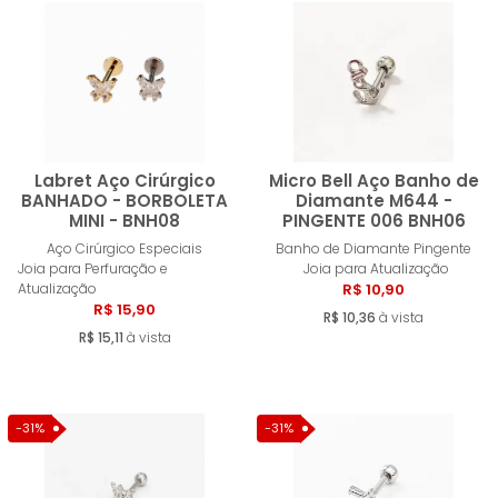
Labret Aço Cirúrgico
Micro Bell Aço Banho de
BANHADO - BORBOLETA
Diamante M644 -
MINI - BNH08
PINGENTE 006 BNH06
Comprar
Compra
Aço Cirúrgico Especiais
Banho de Diamante Pingente
Joia para Perfuração e
Joia para Atualização
Atualização
R$ 10,90
R$ 15,90
R$ 10,36
à vista
R$ 15,11
à vista
-31%
-31%