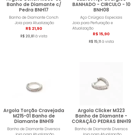
Banho de Diamante c/
BANHADO - CIRCULO - 10
Pedra BNH17
BNH08
Comprar
Compra
Banho de Diamante Conch
Aço Cirúrgico Especiais
Joia para Atualização
Joia para Perfuração e
R$ 21,90
Atualização
R$ 15,90
R$ 20,81
à vista
R$ 15,11
à vista
Argola Torção Cravejada
Argola Clicker M323
M215-01 Banho de
Banho de Diamante -
Diamante BNH19
CORAÇÃO PEDRAS BNH19
Comprar
Compra
Banho de Diamante Diversos
Banho de Diamante Diversos
Joia para Atualização
Joia para Atualização