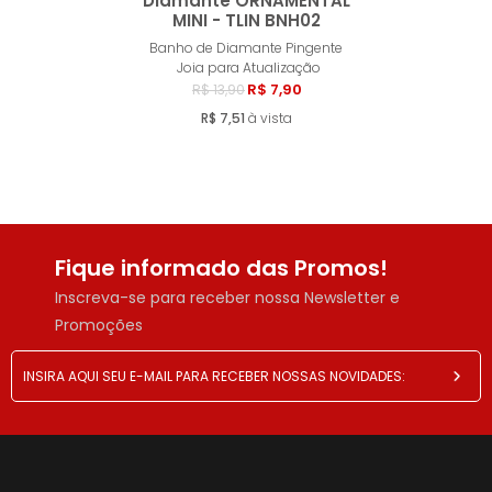
Diamante ORNAMENTAL
MINI - TLIN BNH02
Comprar
Banho de Diamante Pingente
Joia para Atualização
R$ 7,90
R$ 13,90
R$ 7,51
à vista
Fique informado das Promos!
Inscreva-se para receber nossa Newsletter e
Promoções