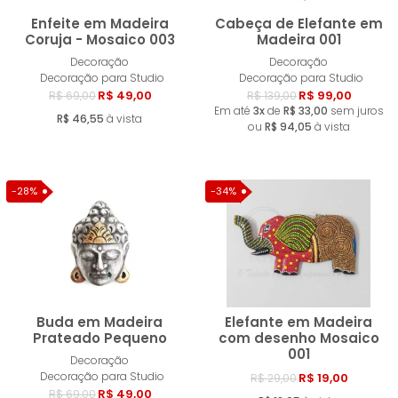
Enfeite em Madeira
Cabeça de Elefante em
Coruja - Mosaico 003
Madeira 001
Decoração
Decoração
Comprar
Compra
Decoração para Studio
Decoração para Studio
R$ 49,00
R$ 99,00
R$ 69,00
R$ 139,00
Em até
3x
de
R$ 33,00
sem juros
R$ 46,55
à vista
ou
R$ 94,05
à vista
-28%
-34%
Buda em Madeira
Elefante em Madeira
Prateado Pequeno
com desenho Mosaico
001
Decoração
Comprar
Compra
Decoração para Studio
R$ 19,00
R$ 29,00
R$ 49,00
R$ 69,00