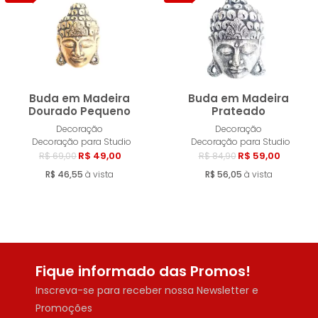
Buda em Madeira
Buda em Madeira
Dourado Pequeno
Prateado
Decoração
Decoração
Esgotado
Esgotad
Decoração para Studio
Decoração para Studio
R$ 49,00
R$ 59,00
R$ 69,00
R$ 84,90
R$ 46,55
à vista
R$ 56,05
à vista
Fique informado das Promos!
Inscreva-se para receber nossa Newsletter e
Promoções