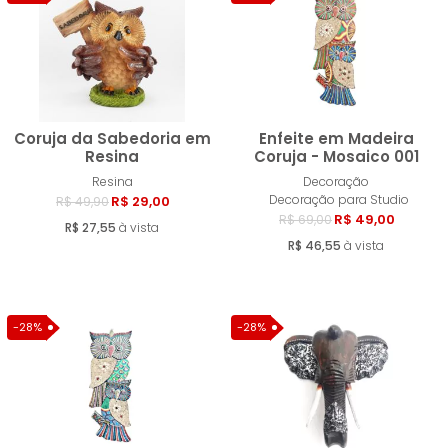
MENOR PREÇO
MAIOR PREÇO
A - Z
Coruja da Sabedoria em
Enfeite em Madeira
Resina
Coruja - Mosaico 001
Resina
Decoração
Comprar
Compra
Decoração para Studio
R$ 29,00
R$ 49,90
R$ 49,00
R$ 69,00
R$ 27,55
à vista
R$ 46,55
à vista
-28%
-28%