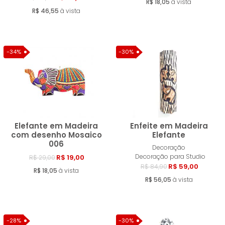
R$ 18,05
à vista
R$ 46,55
à vista
-34%
-30%
Elefante em Madeira
Enfeite em Madeira
com desenho Mosaico
Elefante
006
Decoração
Comprar
Compra
Decoração para Studio
R$ 19,00
R$ 29,00
R$ 59,00
R$ 84,90
R$ 18,05
à vista
R$ 56,05
à vista
-28%
-30%