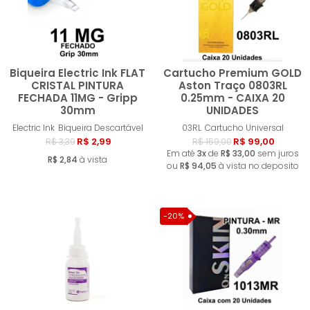
Biqueira Electric Ink FLAT
Cartucho Premium GOLD
CRISTAL PINTURA
Aston Traço 0803RL
FECHADA 11MG - Gripp
0.25mm - CAIXA 20
30mm
UNIDADES
Comprar
Compra
Electric Ink
Biqueira Descartável
03RL
Cartucho Universal
R$ 2,99
R$ 99,00
R$ 3,39
R$ 159,00
Em até
3x
de
R$ 33,00
sem juros
R$ 2,84
à vista
ou
R$ 94,05
à vista no deposito
-20%