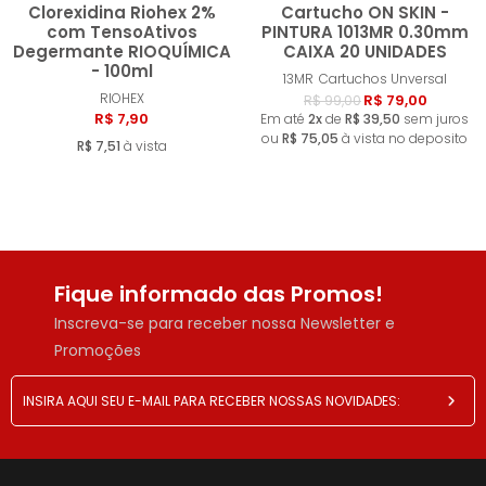
Clorexidina Riohex 2%
Cartucho ON SKIN -
com TensoAtivos
PINTURA 1013MR 0.30mm
Degermante RIOQUÍMICA
CAIXA 20 UNIDADES
- 100ml
Comprar
Compra
13MR
Cartuchos Unversal
RIOHEX
R$ 79,00
R$ 99,00
R$ 7,90
Em até
2x
de
R$ 39,50
sem juros
ou
R$ 75,05
à vista no deposito
R$ 7,51
à vista
Fique informado das Promos!
Inscreva-se para receber nossa Newsletter e
Promoções