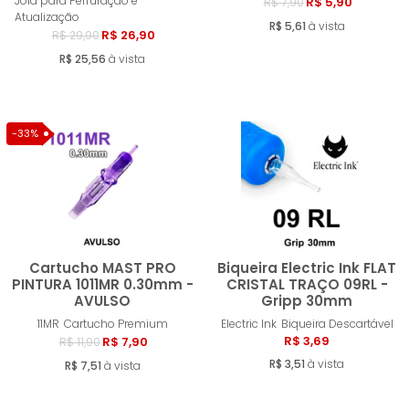
Comprar
Compra
Joia para Perfuração e
R$ 5,90
R$ 7,90
Atualização
R$ 5,61
à vista
R$ 26,90
R$ 29,90
R$ 25,56
à vista
-33%
Cartucho MAST PRO
Biqueira Electric Ink FLAT
PINTURA 1011MR 0.30mm -
CRISTAL TRAÇO 09RL -
AVULSO
Gripp 30mm
Comprar
Compra
11MR
Cartucho Premium
Electric Ink
Biqueira Descartável
R$ 3,69
R$ 7,90
R$ 11,90
R$ 3,51
à vista
R$ 7,51
à vista