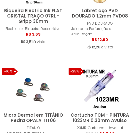
Biqueira Electric Ink FLAT
Labret aço PVD
CRISTAL TRAÇO 07RL -
DOURADO 1.2mm PVD08
Gripp 30mm
PVD DOURADO
Comprar
Compra
Electric Ink
Biqueira Descartável
Joia para Perfuração e
R$ 3,69
Atualização
R$ 12,90
R$ 3,51
à vista
R$ 12,26
à vista
-10%
-25%
Micro Dermal em TITÂNIO
Cartucho TCM - PINTURA
Pedra OPALA TIT06
1023MR 0.30mm Avulso
TITANIO
23MR
Cartuchos Unversal