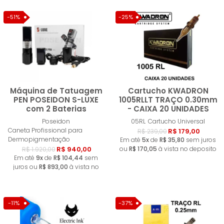
-51%
-25%
Máquina de Tatuagem
Cartucho KWADRON
PEN POSEIDON S-LUXE
1005RLLT TRAÇO 0.30mm
com 2 Baterias
- CAIXA 20 UNIDADES
Comprar
Compra
Poseidon
05RL
Cartucho Universal
Caneta Profissional para
R$ 179,00
R$ 239,00
Dermopigmentação
Em até
5x
de
R$ 35,80
sem juros
R$ 940,00
ou
R$ 170,05
à vista no deposito
R$ 1.920,00
Em até
9x
de
R$ 104,44
sem
juros ou
R$ 893,00
à vista no
deposito
-11%
-37%