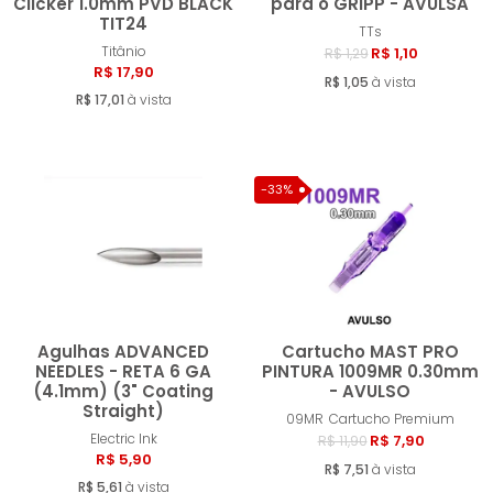
Clicker 1.0mm PVD BLACK
para o GRIPP - AVULSA
TIT24
TTs
Comprar
Compra
Titânio
R$ 1,10
R$ 1,29
R$ 17,90
R$ 1,05
à vista
R$ 17,01
à vista
-33%
Agulhas ADVANCED
Cartucho MAST PRO
NEEDLES - RETA 6 GA
PINTURA 1009MR 0.30mm
(4.1mm) (3" Coating
- AVULSO
Straight)
Comprar
Compra
09MR
Cartucho Premium
Electric Ink
R$ 7,90
R$ 11,90
R$ 5,90
R$ 7,51
à vista
R$ 5,61
à vista