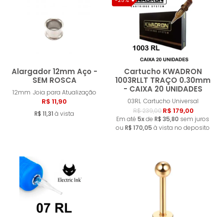
-25%
Alargador 12mm Aço -
Cartucho KWADRON
SEM ROSCA
1003RLLT TRAÇO 0.30mm
- CAIXA 20 UNIDADES
12mm
Joia para Atualização
Comprar
Compra
R$ 11,90
03RL
Cartucho Universal
R$ 179,00
R$ 239,00
R$ 11,31
à vista
Em até
5x
de
R$ 35,80
sem juros
ou
R$ 170,05
à vista no deposito