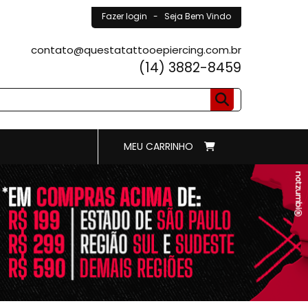
Fazer login
- Seja Bem Vindo
contato@questatattooepiercing.com.br
(14) 3882-8459
MEU CARRINHO