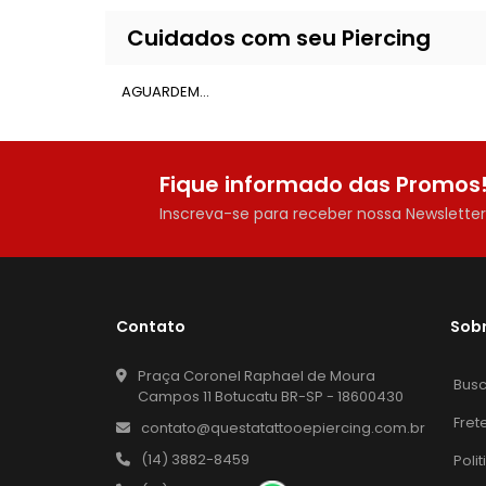
Cuidados com seu Piercing
AGUARDEM...
Fique informado das Promos
Inscreva-se para receber nossa Newslette
Contato
Sob
Praça Coronel Raphael de Moura
Bus
Campos 11 Botucatu BR-SP - 18600430
Fret
contato@questatattooepiercing.com.br
(14) 3882-8459
Poli