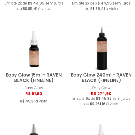
Em até
2x
de
R$ 44,95
sem juros
Em até
2x
de
R$ 44,95
sem juros
ou
R$ 85,41
à vista
ou
R$ 85,41
à vista
Easy Glow 15ml - RAVEN
Easy Glow 240ml - RAVEN
BLACK (FINELINE)
BLACK (FINELINE)
Easy Glow
Easy Glow
Comprar
Compra
R$ 51,90
R$ 274,90
Em até
6x
de
R$ 45,82
sem juros
R$ 49,31
à vista
ou
R$ 261,16
à vista