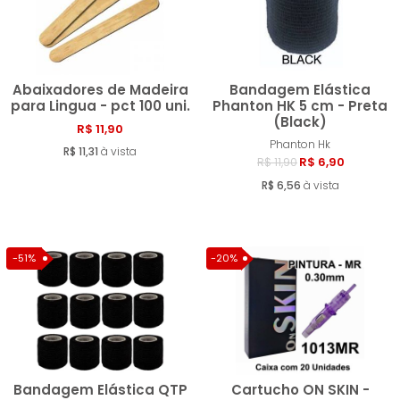
Abaixadores de Madeira
Bandagem Elástica
para Lingua - pct 100 uni.
Phanton HK 5 cm - Preta
(Black)
R$ 11,90
Comprar
Compra
Phanton Hk
R$ 11,31
à vista
R$ 6,90
R$ 11,90
R$ 6,56
à vista
-51%
-20%
Bandagem Elástica QTP
Cartucho ON SKIN -