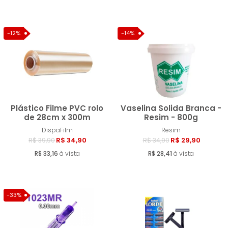
-12%
-14%
Plástico Filme PVC rolo
Vaselina Solida Branca -
de 28cm x 300m
Resim - 800g
DispaFilm
Resim
Comprar
Compra
R$ 34,90
R$ 29,90
R$ 39,90
R$ 34,90
R$ 33,16
à vista
R$ 28,41
à vista
-33%