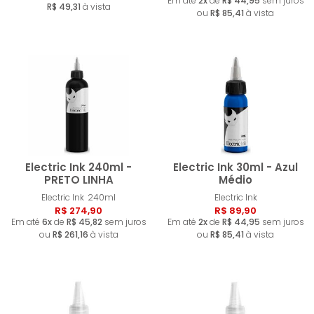
Em até
2x
de
R$ 44,95
sem juros
R$ 49,31
à vista
ou
R$ 85,41
à vista
Electric Ink 240ml -
Electric Ink 30ml - Azul
PRETO LINHA
Médio
Electric Ink
240ml
Electric Ink
Comprar
Compra
R$ 274,90
R$ 89,90
Em até
6x
de
R$ 45,82
sem juros
Em até
2x
de
R$ 44,95
sem juros
ou
R$ 261,16
à vista
ou
R$ 85,41
à vista