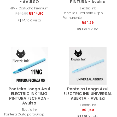
- AVULSO
PINTURA - Avulsa
Comprar
Compra
41MR
Cartucho Premium
Electric Ink
Ponteira Curta para Gripp
R$ 14,90
R$ 19,90
Permanente
R$ 14,16
à vista
R$ 1,29
R$ 1,23
à vista
Ponteira Longa Azul
Ponteira Longa Azul
ELECTRIC INK 11MG
ELECTRIC INK UNIVERSAL
PINTURA FECHADA -
ABERTA - Avulsa
Avulsa
Comprar
Compra
Electric Ink
Electric Ink
R$ 1,69
Ponteira Curta para Gripp
R$ 1,61
à vista