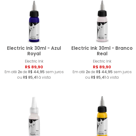
Electric Ink 30ml - Azul
Electric Ink 30ml - Branco
Royal
Real
Electric Ink
Electric Ink
Comprar
Compra
R$ 89,90
R$ 89,90
Em até
2x
de
R$ 44,95
sem juros
Em até
2x
de
R$ 44,95
sem juros
ou
R$ 85,41
à vista
ou
R$ 85,41
à vista