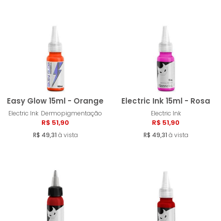
Easy Glow 15ml - Orange
Electric Ink 15ml - Rosa
Electric Ink
Dermopigmentação
Electric Ink
R$ 51,90
R$ 51,90
Comprar
Compra
R$ 49,31
à vista
R$ 49,31
à vista