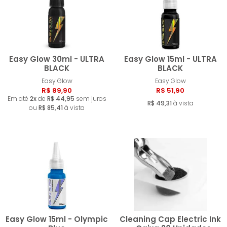
Easy Glow 30ml - ULTRA
Easy Glow 15ml - ULTRA
BLACK
BLACK
Easy Glow
Easy Glow
Comprar
Compra
R$ 89,90
R$ 51,90
Em até
2x
de
R$ 44,95
sem juros
R$ 49,31
à vista
ou
R$ 85,41
à vista
Easy Glow 15ml - Olympic
Cleaning Cap Electric Ink