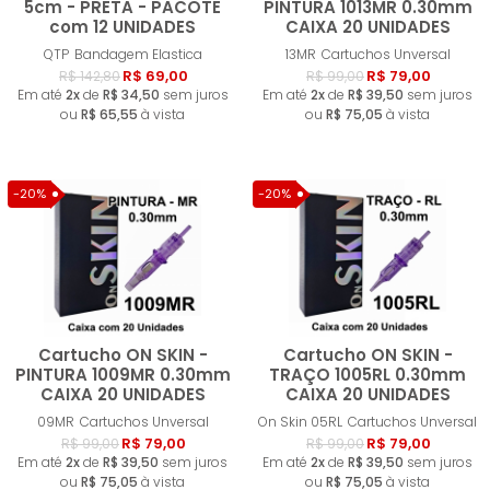
5cm - PRETA - PACOTE
PINTURA 1013MR 0.30mm
com 12 UNIDADES
CAIXA 20 UNIDADES
Comprar
Compra
QTP
Bandagem Elastica
13MR
Cartuchos Unversal
R$ 69,00
R$ 79,00
R$ 142,80
R$ 99,00
Em até
2x
de
R$ 34,50
sem juros
Em até
2x
de
R$ 39,50
sem juros
ou
R$ 65,55
à vista
ou
R$ 75,05
à vista
-20%
-20%
Cartucho ON SKIN -
Cartucho ON SKIN -
PINTURA 1009MR 0.30mm
TRAÇO 1005RL 0.30mm
CAIXA 20 UNIDADES
CAIXA 20 UNIDADES
Comprar
Compra
09MR
Cartuchos Unversal
On Skin 05RL
Cartuchos Unversal
R$ 79,00
R$ 79,00
R$ 99,00
R$ 99,00
Em até
2x
de
R$ 39,50
sem juros
Em até
2x
de
R$ 39,50
sem juros
ou
R$ 75,05
à vista
ou
R$ 75,05
à vista