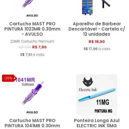
Cartucho MAST PRO
Aparelho de Barbear
PINTURA 1023MR 0.30mm
Descartável - Cartela c/
- AVULSO
12 unidades
Comprar
Compra
23MR
Cartucho Premium
R$ 18,90
R$ 7,90
R$ 11,90
R$ 17,96
à vista
R$ 7,51
à vista
-25%
Cartucho MAST PRO
Ponteira Longa Azul
PINTURA 1041MR 0.30mm
ELECTRIC INK 11MG