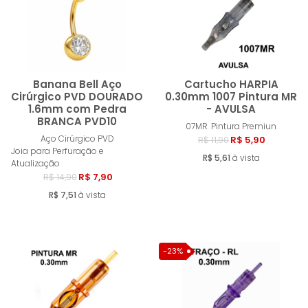
MENOR PREÇO
MAIOR PREÇO
A - Z
Banana Bell Aço
Cartucho HARPIA
Cirúrgico PVD DOURADO
0.30mm 1007 Pintura MR
1.6mm com Pedra
- AVULSA
BRANCA PVD10
Comprar
Compra
07MR
Pintura Premiun
Aço Cirúrgico PVD
R$ 5,90
R$ 11,90
Joia para Perfuração e
R$ 5,61
à vista
Atualização
R$ 7,90
R$ 14,90
R$ 7,51
à vista
-23%