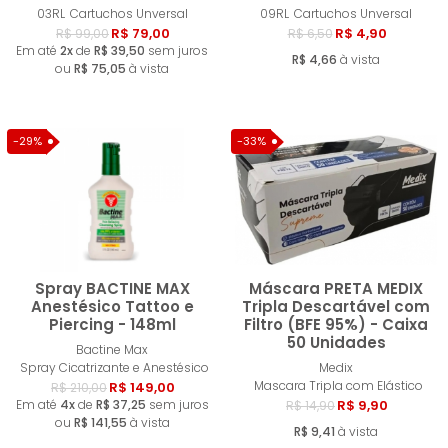
Comprar
Compra
03RL
Cartuchos Unversal
09RL
Cartuchos Unversal
R$ 79,00
R$ 4,90
R$ 99,00
R$ 6,50
Em até
2x
de
R$ 39,50
sem juros
R$ 4,66
à vista
ou
R$ 75,05
à vista
-29%
-33%
Spray BACTINE MAX
Máscara PRETA MEDIX
Anestésico Tattoo e
Tripla Descartável com
Piercing - 148ml
Filtro (BFE 95%) - Caixa
50 Unidades
Comprar
Compra
Bactine Max
Spray Cicatrizante e Anestésico
Medix
Mascara Tripla com Elástico
R$ 149,00
R$ 210,00
Em até
4x
de
R$ 37,25
sem juros
R$ 9,90
R$ 14,90
ou
R$ 141,55
à vista
R$ 9,41
à vista