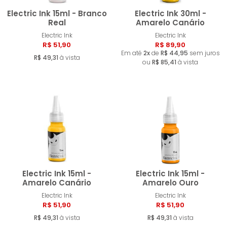
Electric Ink 15ml - Branco
Electric Ink 30ml -
Real
Amarelo Canário
Electric Ink
Electric Ink
Comprar
Compra
R$ 51,90
R$ 89,90
Em até
2x
de
R$ 44,95
sem juros
R$ 49,31
à vista
ou
R$ 85,41
à vista
Electric Ink 15ml -
Electric Ink 15ml -
Amarelo Canário
Amarelo Ouro
Electric Ink
Electric Ink
Comprar
Compra
R$ 51,90
R$ 51,90
R$ 49,31
à vista
R$ 49,31
à vista