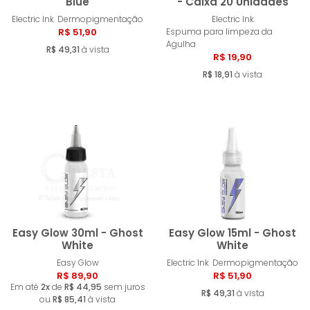
Blue
- Caixa 20 Unidades
Electric Ink
Dermopigmentação
Electric Ink
Comprar
Compra
R$ 51,90
Espuma para limpeza da
Agulha
R$ 49,31
à vista
R$ 19,90
R$ 18,91
à vista
Easy Glow 30ml - Ghost
Easy Glow 15ml - Ghost
White
White
Easy Glow
Electric Ink
Dermopigmentação
Comprar
Compra
R$ 89,90
R$ 51,90
Em até
2x
de
R$ 44,95
sem juros
R$ 49,31
à vista
ou
R$ 85,41
à vista