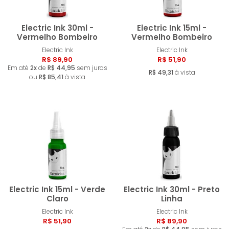
Electric Ink 30ml -
Electric Ink 15ml -
Vermelho Bombeiro
Vermelho Bombeiro
Electric Ink
Electric Ink
Comprar
Compra
R$ 89,90
R$ 51,90
Em até
2x
de
R$ 44,95
sem juros
R$ 49,31
à vista
ou
R$ 85,41
à vista
Electric Ink 15ml - Verde
Electric Ink 30ml - Preto
Claro
Linha
Electric Ink
Electric Ink
Comprar
Compra
R$ 51,90
R$ 89,90