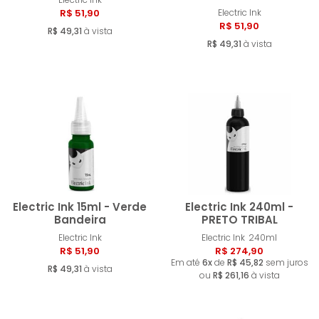
R$ 51,90
Electric Ink
Comprar
Compra
R$ 51,90
R$ 49,31
à vista
R$ 49,31
à vista
Electric Ink 15ml - Verde
Electric Ink 240ml -
Bandeira
PRETO TRIBAL
Electric Ink
Electric Ink
240ml
Comprar
Compra
R$ 51,90
R$ 274,90
Em até
6x
de
R$ 45,82
sem juros
R$ 49,31
à vista
ou
R$ 261,16
à vista