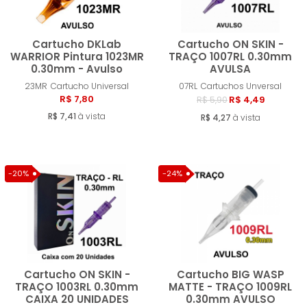
Cartucho DKLab
Cartucho ON SKIN -
WARRIOR Pintura 1023MR
TRAÇO 1007RL 0.30mm
0.30mm - Avulso
AVULSA
Comprar
Compra
23MR
Cartucho Universal
07RL
Cartuchos Unversal
R$ 7,80
R$ 4,49
R$ 5,90
R$ 7,41
à vista
R$ 4,27
à vista
-20%
-24%
Cartucho ON SKIN -
Cartucho BIG WASP
TRAÇO 1003RL 0.30mm
MATTE - TRAÇO 1009RL
CAIXA 20 UNIDADES
0.30mm AVULSO