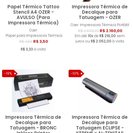
Papel Térmico Tattoo
Impressora Térmica de
Stencil A4 OZER -
Decalque para
AVULSO (Para
Tatuagem - OZER
Impressora Térmica)
Comprar
Compra
Ozer
Impressora Térmica Portátil
Ozer
R$ 2.160,00
R$ 2.699,00
Papel para Impressora Térmica
Em até
10x
de
R$ 216,00
sem
R$ 3,50
juros ou
R$ 2.052,00
à vista
R$ 4,50
R$ 3,33
à vista
-19%
-10%
Impressora Térmica de
Impressora Térmica de
Decalque para
Decalque para
Tatuagem - BRONC
Tatuagem ECLIPSE -