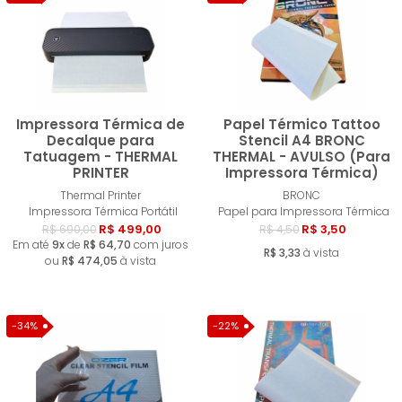
MENOR PREÇO
MAIOR PREÇO
A - Z
Impressora Térmica de
Papel Térmico Tattoo
Decalque para
Stencil A4 BRONC
Tatuagem - THERMAL
THERMAL - AVULSO (Para
PRINTER
Impressora Térmica)
Comprar
Compra
Thermal Printer
BRONC
Impressora Térmica Portátil
Papel para Impressora Térmica
R$ 499,00
R$ 3,50
R$ 690,00
R$ 4,50
Em até
9x
de
R$ 64,70
com juros
R$ 3,33
à vista
ou
R$ 474,05
à vista
-34%
-22%