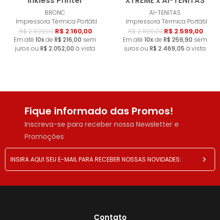
Inkless Printer
XTREME x AI-TENITAS
Esgotado
Esgotad
BRONC
AI-TENITAS
Impressora Térmica Portátil
Impressora Térmica Portátil
R$ 2.160,00
R$ 2.599,00
R$ 2.699,00
R$ 2.899,00
Em até
10x
de
R$ 216,00
sem
Em até
10x
de
R$ 259,90
sem
juros ou
R$ 2.052,00
à vista
juros ou
R$ 2.469,05
à vista
Fique informado das Promos!
Inscreva-se para receber nossa Newsletter e
Promoções
Contato