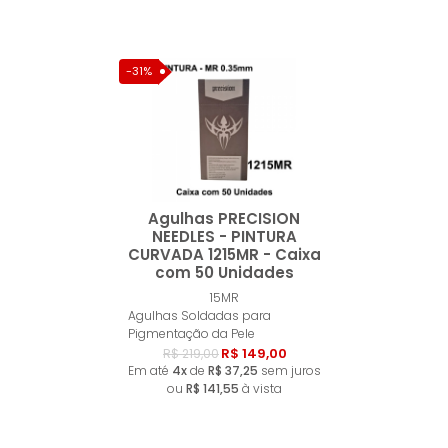
-31%
Agulhas PRECISION
NEEDLES - PINTURA
CURVADA 1215MR - Caixa
com 50 Unidades
Esgotado
15MR
Agulhas Soldadas para
Pigmentação da Pele
R$ 149,00
R$ 219,00
Em até
4x
de
R$ 37,25
sem juros
ou
R$ 141,55
à vista