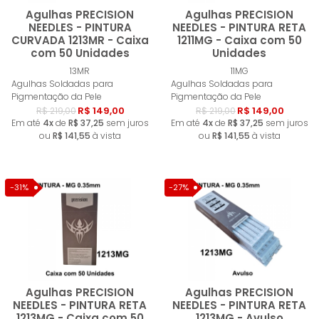
Agulhas PRECISION
Agulhas PRECISION
NEEDLES - PINTURA
NEEDLES - PINTURA RETA
CURVADA 1213MR - Caixa
1211MG - Caixa com 50
com 50 Unidades
Unidades
Comprar
Compra
13MR
11MG
Agulhas Soldadas para
Agulhas Soldadas para
Pigmentação da Pele
Pigmentação da Pele
R$ 149,00
R$ 149,00
R$ 219,00
R$ 219,00
Em até
4x
de
R$ 37,25
sem juros
Em até
4x
de
R$ 37,25
sem juros
ou
R$ 141,55
à vista
ou
R$ 141,55
à vista
-31%
-27%
Agulhas PRECISION
Agulhas PRECISION
NEEDLES - PINTURA RETA
NEEDLES - PINTURA RETA
1213MG - Caixa com 50
1213MG - Avulso