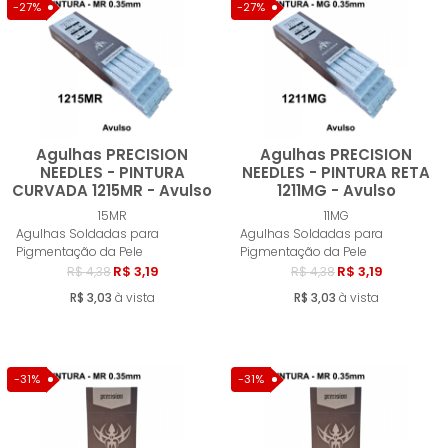
MENOR PREÇO
-27%
-27%
MAIOR PREÇO
A - Z
Agulhas PRECISION
Agulhas PRECISION
NEEDLES - PINTURA
NEEDLES - PINTURA RETA
CURVADA 1215MR - Avulso
1211MG - Avulso
Comprar
Compra
15MR
11MG
Agulhas Soldadas para
Agulhas Soldadas para
Pigmentação da Pele
Pigmentação da Pele
R$ 3,19
R$ 3,19
R$ 4,38
R$ 4,38
R$ 3,03
à vista
R$ 3,03
à vista
-31%
-31%