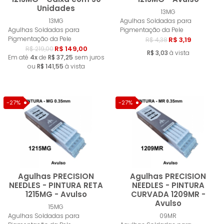
Unidades
Comprar
Compra
13MG
13MG
Agulhas Soldadas para
Agulhas Soldadas para
Pigmentação da Pele
Pigmentação da Pele
R$ 3,19
R$ 4,38
R$ 149,00
R$ 219,00
R$ 3,03
à vista
Em até
4x
de
R$ 37,25
sem juros
ou
R$ 141,55
à vista
-27%
-27%
Agulhas PRECISION
Agulhas PRECISION
NEEDLES - PINTURA RETA
NEEDLES - PINTURA
1215MG - Avulso
CURVADA 1209MR -
Avulso
Comprar
Compra
15MG
Agulhas Soldadas para
09MR