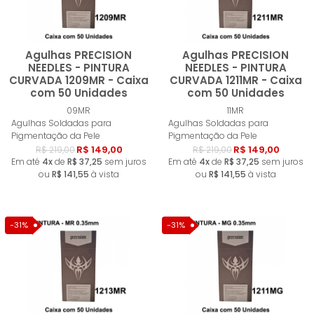
Agulhas PRECISION
Agulhas PRECISION
NEEDLES - PINTURA
NEEDLES - PINTURA
CURVADA 1209MR - Caixa
CURVADA 1211MR - Caixa
com 50 Unidades
com 50 Unidades
Comprar
Compra
09MR
11MR
Agulhas Soldadas para
Agulhas Soldadas para
Pigmentação da Pele
Pigmentação da Pele
R$ 149,00
R$ 149,00
R$ 219,00
R$ 219,00
Em até
4x
de
R$ 37,25
sem juros
Em até
4x
de
R$ 37,25
sem juros
ou
R$ 141,55
à vista
ou
R$ 141,55
à vista
-31%
-31%