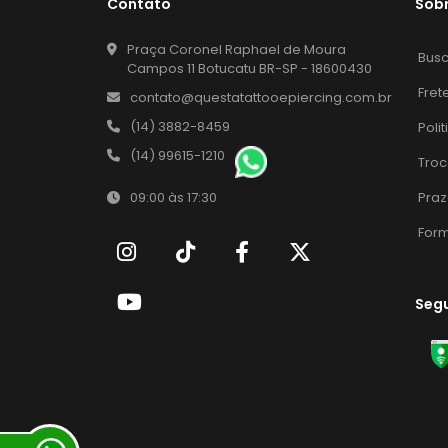
Contato
Sob
Praça Coronel Raphael de Moura
Bus
Campos 11 Botucatu BR-SP - 18600430
Fret
contato@questatattooepiercing.com.br
(14) 3882-8459
Poli
(14) 99615-1210
Troc
Praz
09:00 às 17:30
For
Seg