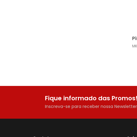
P
M
Fique informado das Promos
Inscreva-se para receber nossa Newslette