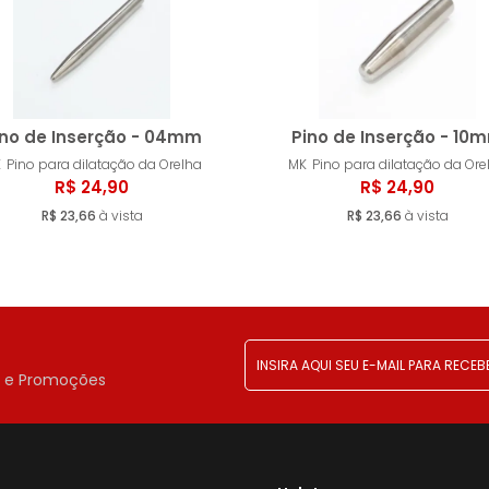
ino de Inserção - 04mm
Pino de Inserção - 10
K
Pino para dilatação da Orelha
MK
Pino para dilatação da Ore
R$ 24,90
R$ 24,90
Esgotado
Esgot
R$ 23,66
à vista
R$ 23,66
à vista
!
r e Promoções