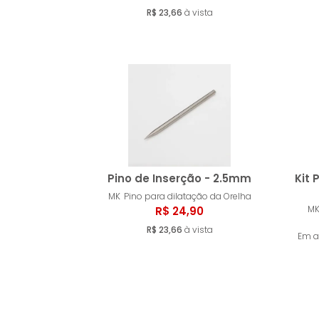
Comprar
R$ 23,66
à vista
Pino de Inserção - 2.5mm
Kit 
MK
Pino para dilatação da Orelha
M
R$ 24,90
Comprar
R$ 23,66
à vista
Em a