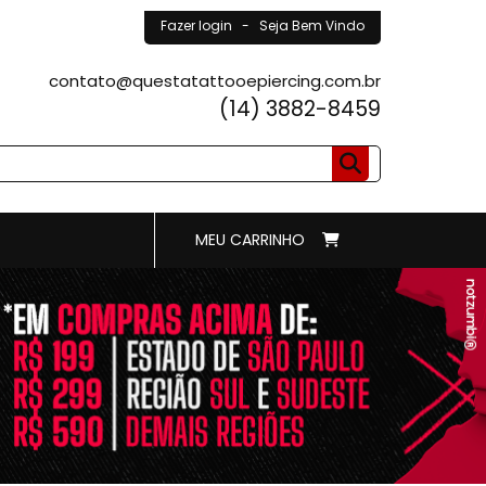
Fazer login
- Seja Bem Vindo
contato@questatattooepiercing.com.br
(14) 3882-8459
MEU CARRINHO