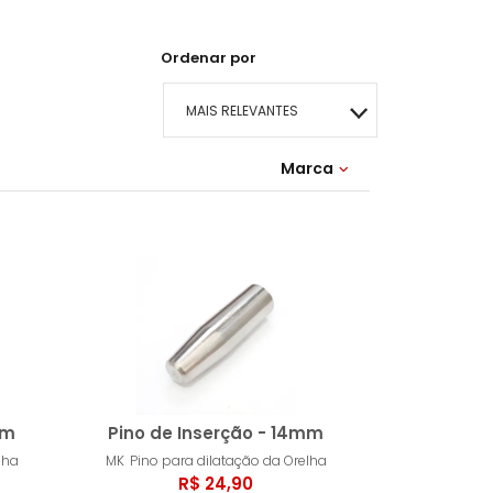
Ordenar por
MAIS RELEVANTES
MAIS VENDIDOS
Marca
MENOR PREÇO
MAIOR PREÇO
A - Z
mm
Pino de Inserção - 14mm
lha
MK
Pino para dilatação da Orelha
R$ 24,90