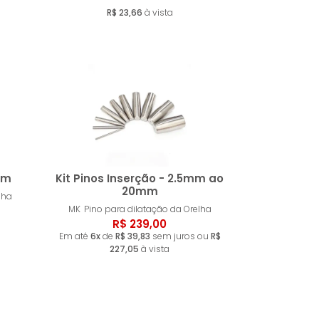
ar
Comprar
R$ 23,66
à vista
mm
Kit Pinos Inserção - 2.5mm ao
20mm
lha
MK
Pino para dilatação da Orelha
ar
Comprar
R$ 239,00
Em até
6x
de
R$ 39,83
sem juros ou
R$
227,05
à vista