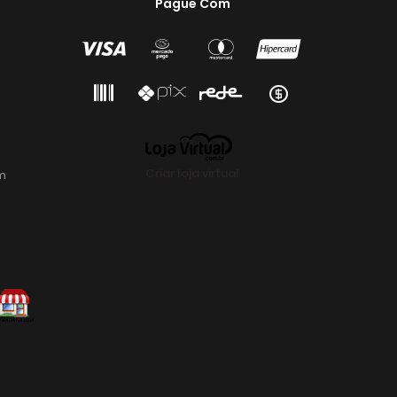
Pague Com
Criar loja virtual
m