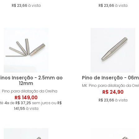
Comprar
Compr
R$ 23,66
à vista
R$ 23,66
à vista
Pinos Inserção - 2.5mm ao
Pino de Inserção - 06
12mm
MK
Pino para dilatação da Ore
K
Pino para dilatação da Orelha
R$ 24,90
Comprar
Compr
R$ 149,00
R$ 23,66
à vista
té
4x
de
R$ 37,25
sem juros ou
R$
141,55
à vista