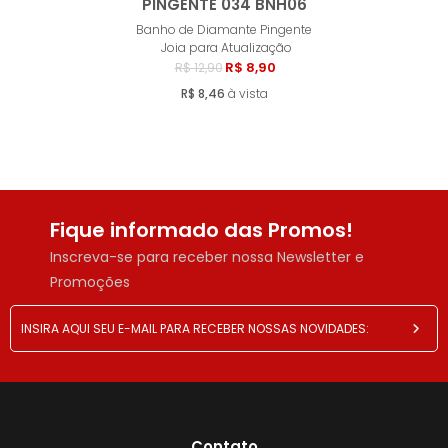
PINGENTE 034 BNH06
Comprar
Banho de Diamante Pingente
Joia para Atualização
R$ 8,90
R$ 12,90
R$ 8,46
à vista
Fique informado das Promos!
Inscreva-se para receber nossa Newsletter e
Promoções
Contato