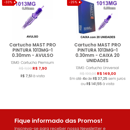
MENOR PREÇO
-33%
-25%
MAIOR PREÇO
A - Z
Cartucho MAST PRO
Cartucho MAST PRO
PINTURA 1013MG-1
PINTURA 1013MG-1
0.30mm - AVULSO
0.30mm - CAIXA 20
UNIDADES
Comprar
Compra
13MG
Cartucho Premium
13MG
Cartucho Universal
R$ 7,90
R$ 11,90
R$ 149,00
R$ 199,00
R$ 7,51
à vista
Em até
4x
de
R$ 37,25
sem juros
ou
R$ 141,55
à vista
Fique informado das Promos!
Inscreva-se para receber nossa Newsletter e