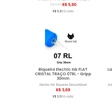
R$ 5,90
R$ 8,90
R$ 5,61
à vista
Biqueira Electric Ink FLAT
L
CRISTAL TRAÇO 07RL - Gripp
30mm
Comprar
Electric Ink
Biqueira Descartável
Jo
R$ 3,69
R$ 3,51
à vista