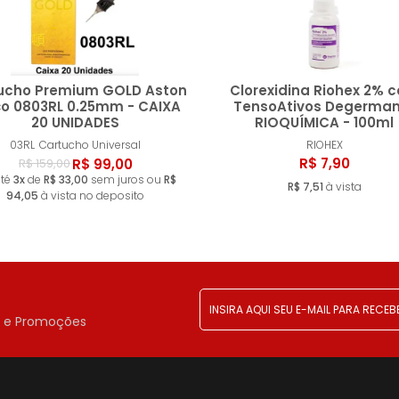
ucho Premium GOLD Aston
Clorexidina Riohex 2% 
ço 0803RL 0.25mm - CAIXA
TensoAtivos Degerman
20 UNIDADES
RIOQUÍMICA - 100ml
Comprar
Compr
03RL
Cartucho Universal
RIOHEX
R$ 7,90
R$ 99,00
R$ 159,00
té
3x
de
R$ 33,00
sem juros ou
R$
R$ 7,51
à vista
94,05
à vista no deposito
!
r e Promoções