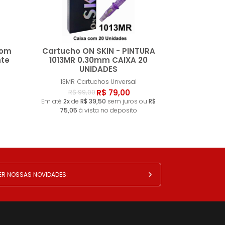
com
Cartucho ON SKIN - PINTURA
te
1013MR 0.30mm CAIXA 20
UNIDADES
ar
Comprar
13MR
Cartuchos Unversal
R$ 79,00
R$ 99,00
Em até
2x
de
R$ 39,50
sem juros ou
R$
75,05
à vista no deposito