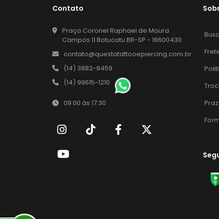
Contato
Sob
Praça Coronel Raphael de Moura
Bus
Campos 11 Botucatu BR-SP - 18600430
Fret
contato@questatattooepiercing.com.br
(14) 3882-8459
Poli
(14) 99615-1210
Troc
Praz
09:00 às 17:30
For
Seg