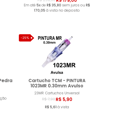
R$ 179,00
Em até
5x
de
R$ 35,80
sem juros ou
R$
170,05
à vista no deposito
-25%
Pedra
Cartucho TCM - PINTURA
1023MR 0.30mm Avulso
23MR
Cartuchos Unversal
ar
Comprar
ação
R$ 5,90
R$ 7,90
R$ 5,61
à vista