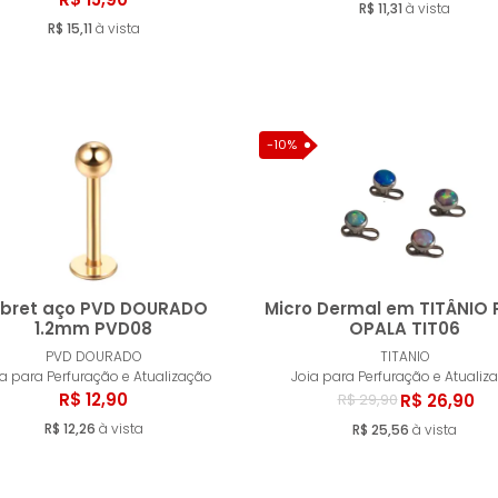
R$ 11,31
à vista
R$ 15,11
à vista
-10%
abret aço PVD DOURADO
Micro Dermal em TITÂNIO 
1.2mm PVD08
OPALA TIT06
PVD DOURADO
TITANIO
Comprar
Compr
ia para Perfuração e Atualização
Joia para Perfuração e Atualiz
R$ 12,90
R$ 26,90
R$ 29,90
R$ 12,26
à vista
R$ 25,56
à vista