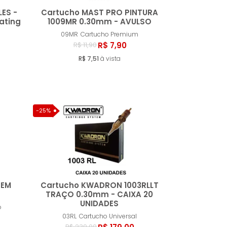
ES -
Cartucho MAST PRO PINTURA
ating
1009MR 0.30mm - AVULSO
09MR
Cartucho Premium
ar
Comprar
R$ 7,90
R$ 11,90
R$ 7,51
à vista
-25%
SEM
Cartucho KWADRON 1003RLLT
TRAÇO 0.30mm - CAIXA 20
UNIDADES
o
ar
Comprar
03RL
Cartucho Universal
R$ 239,00