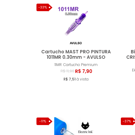
-33%
Cartucho MAST PRO PINTURA
B
1011MR 0.30mm - AVULSO
CRI
11MR
Cartucho Premium
Comprar
El
R$ 7,90
R$ 11,90
R$ 7,51
à vista
-11%
-37%