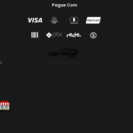
Pague Com
Criar loja virtual
m