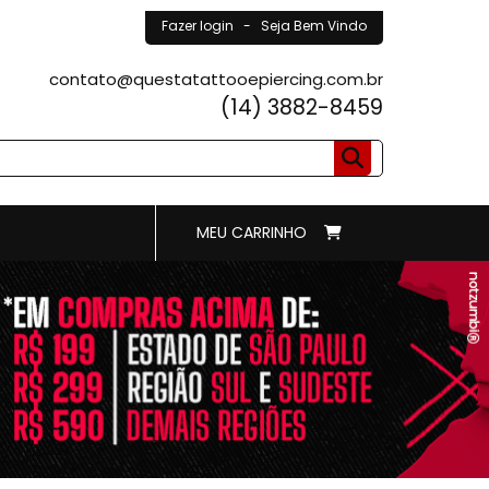
Fazer login
- Seja Bem Vindo
contato@questatattooepiercing.com.br
(14) 3882-8459
MEU CARRINHO