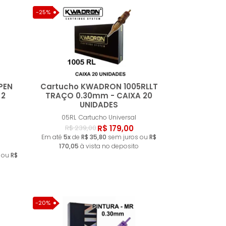
-25%
PEN
Cartucho KWADRON 1005RLLT
 2
TRAÇO 0.30mm - CAIXA 20
UNIDADES
ar
Comprar
05RL
Cartucho Universal
R$ 179,00
R$ 239,00
Em até
5x
de
R$ 35,80
sem juros ou
R$
170,05
à vista no deposito
 ou
R$
-20%