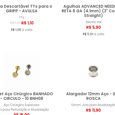
a Descartável TTs para o
Agulhas ADVANCED NEEDL
GRIPP - AVULSA
RETA 6 GA (4.1mm) (3" Co
Straight)
TTs
Comprar
Compr
Electric Ink
R$ 1,10
R$ 1,29
R$ 5,90
R$ 1,05
à vista
R$ 5,61
à vista
et Aço Cirúrgico BANHADO
Alargador 12mm Aço - 
- CIRCULO - 10 BNH08
ROSCA
Aço Cirúrgico Especiais
12mm
Joia para Atualizaçã
Comprar
Compr
ia para Perfuração e Atualização
R$ 11,90
R$ 15,90