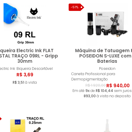
-51%
iqueira Electric Ink FLAT
Máquina de Tatuagem 
STAL TRAÇO 09RL - Gripp
POSEIDON S-LUXE com
30mm
Baterias
Comprar
Compr
ectric Ink
Biqueira Descartável
Poseidon
Caneta Profissional para
R$ 3,69
Dermopigmentação
R$ 3,51
à vista
R$ 940,00
R$ 1.920,00
Em até
9x
de
R$ 104,44
sem juros
893,00
à vista no deposito