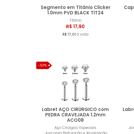
Segmento em Titânio Clicker
Cap
1.0mm PVD BLACK TIT24
Titânio
Comprar
R$ 17,90
R$ 17,01
à vista
-33%
Labret AÇO CIRÚRGICO com
Labr
PEDRA CRAVEJADA 1.2mm
ACO08
Comprar
Aço Cirúrgico Especiais
Jo
Joia para Perfuração e Atualização